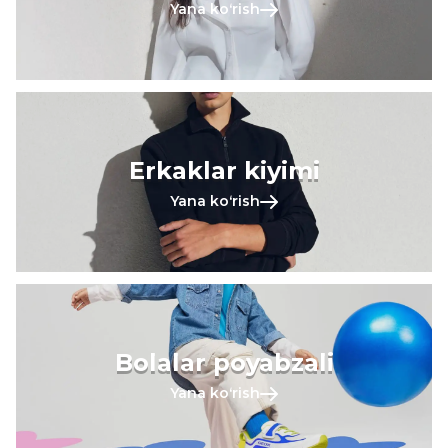
Yana koʻrish
Erkaklar kiyimi
Yana koʻrish
Bolalar poyabzali
Yana koʻrish