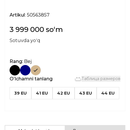
Artikul
: 50563857
3 999 000 soʻm
Sotuvda yoʻq
Rang:
Bej
Oʻlchamni tanlang
Таблица размеров
39 EU
41 EU
42 EU
43 EU
44 EU