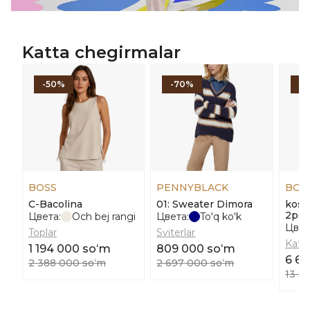
Katta chegirmalar
-50%
-70%
-
BOSS
PENNYBLACK
BOS
С-Bacolina
01: Sweater Dimora
kost
2pcs
Цвета:
Och bej rangi
Цвета:
To'q ko'k
Цвет
Toplar
Sviterlar
Kata
1 194 000 soʻm
809 000 soʻm
6 6
2 388 000 soʻm
2 697 000 soʻm
13 3