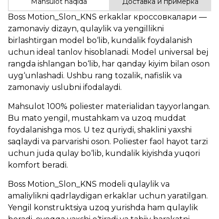
Mahsulot haqida
Доставка и примерка
Boss Motion_Slon_KNS erkaklar кроссовкалари —
zamonaviy dizayn, qulaylik va yengillikni
birlashtirgan model bo‘lib, kundalik foydalanish
uchun ideal tanlov hisoblanadi. Model universal bej
rangda ishlangan bo‘lib, har qanday kiyim bilan oson
uyg‘unlashadi. Ushbu rang tozalik, nafislik va
zamonaviy uslubni ifodalaydi.
Mahsulot 100% poliester materialidan tayyorlangan.
Bu mato yengil, mustahkam va uzoq muddat
foydalanishga mos. U tez quriydi, shaklini yaxshi
saqlaydi va parvarishi oson. Poliester faol hayot tarzi
uchun juda qulay bo‘lib, kundalik kiyishda yuqori
komfort beradi.
Boss Motion_Slon_KNS modeli qulaylik va
amaliylikni qadrlaydigan erkaklar uchun yaratilgan.
Yengil konstruktsiya uzoq yurishda ham qulaylik