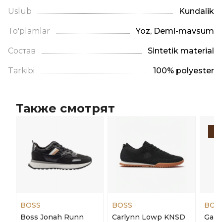
Uslub
Kundalik
To'plamlar
Yoz, Demi-mavsum
Состав
Sintetik material
Tarkibi
100% polyester
Также смотрят
-
BOSS
BOSS
BOS
Boss Jonah Runn
Carlynn Lowp KNSD
Gabr