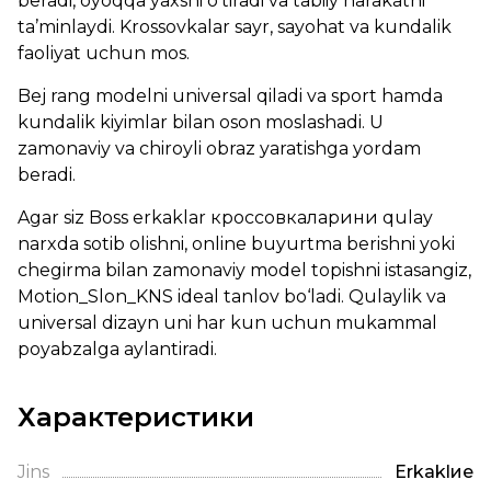
beradi, oyoqqa yaxshi o‘tiradi va tabiiy harakatni
ta’minlaydi. Krossovkalar sayr, sayohat va kundalik
faoliyat uchun mos.
Bej rang modelni universal qiladi va sport hamda
kundalik kiyimlar bilan oson moslashadi. U
zamonaviy va chiroyli obraz yaratishga yordam
beradi.
Agar siz Boss erkaklar кроссовкаларини qulay
narxda sotib olishni, online buyurtma berishni yoki
chegirma bilan zamonaviy model topishni istasangiz,
Motion_Slon_KNS ideal tanlov bo‘ladi. Qulaylik va
universal dizayn uni har kun uchun mukammal
poyabzalga aylantiradi.
Характеристики
Jins
Erkaklие