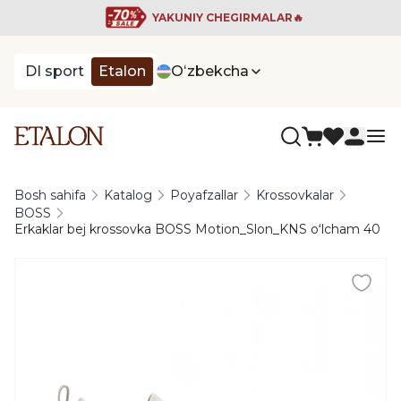
YAKUNIY CHEGIRMALAR🔥
DI sport
Etalon
Oʻzbekcha
Bosh sahifa
Katalog
Poyafzallar
Krossovkalar
BOSS
Erkaklar bej krossovka BOSS Motion_Slon_KNS oʻlcham 40