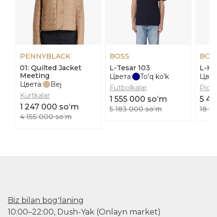
PENNYBLACK
BOSS
BOS
01: Quilted Jacket
L-Tesar 103
L-He
Meeting
Цвета:
To'q ko'k
Цвет
Цвета:
Bej
Futbolkalar
Pidja
Kurtkalar
1 555 000 soʻm
5 4
1 247 000 soʻm
5 183 000 soʻm
18 0
4 155 000 soʻm
Biz bilan bogʻlaning
10:00–22:00, Dush-Yak (Onlayn market)