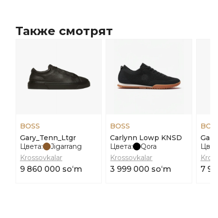
Также смотрят
BOSS
BOSS
BOS
Gary_Tenn_Ltgr
Carlynn Lowp KNSD
Gary
Цвета:
Jigarrang
Цвета:
Qora
Цвет
Krossovkalar
Krossovkalar
Kros
9 860 000 soʻm
3 999 000 soʻm
7 95