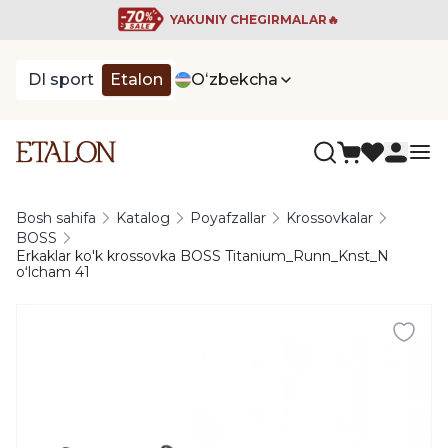
YAKUNIY CHEGIRMALAR🔥
DI sport
Etalon
Oʻzbekcha
Bosh sahifa
Katalog
Poyafzallar
Krossovkalar
BOSS
Erkaklar ko'k krossovka BOSS Titanium_Runn_Knst_N
oʻlcham 41