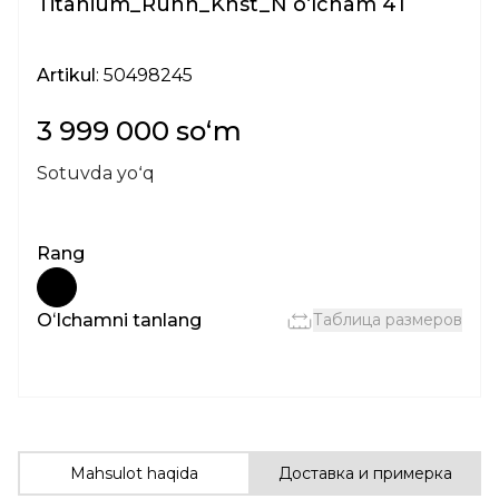
Titanium_Runn_Knst_N oʻlcham 41
Artikul
: 50498245
3 999 000 soʻm
Sotuvda yoʻq
Rang
Oʻlchamni tanlang
Таблица размеров
Mahsulot haqida
Доставка и примерка