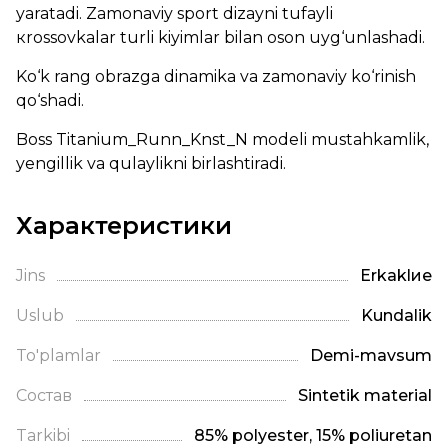
yaratadi. Zamonaviy sport dizayni tufayli
кrossovkalar turli kiyimlar bilan oson uyg‘unlashadi.
Ko‘k rang obrazga dinamika va zamonaviy ko‘rinish
qo‘shadi.
Boss Titanium_Runn_Knst_N modeli mustahkamlik,
yengillik va qulaylikni birlashtiradi.
Характеристики
Jins
Erkaklие
Uslub
Kundalik
To'plamlar
Demi-mavsum
Состав
Sintetik material
Tarkibi
85% polyester, 15% poliuretan