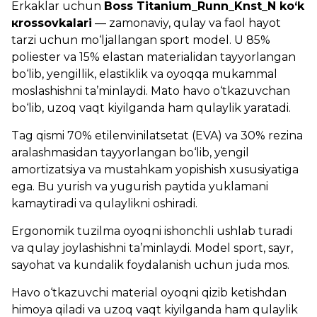
Erkaklar uchun
Boss Titanium_Runn_Knst_N ko‘k
кrossovkalari
— zamonaviy, qulay va faol hayot
tarzi uchun mo‘ljallangan sport model. U 85%
poliester va 15% elastan materialidan tayyorlangan
bo‘lib, yengillik, elastiklik va oyoqqa mukammal
moslashishni ta’minlaydi. Mato havo o‘tkazuvchan
bo‘lib, uzoq vaqt kiyilganda ham qulaylik yaratadi.
Tag qismi 70% etilenvinilatsetat (EVA) va 30% rezina
aralashmasidan tayyorlangan bo‘lib, yengil
amortizatsiya va mustahkam yopishish xususiyatiga
ega. Bu yurish va yugurish paytida yuklamani
kamaytiradi va qulaylikni oshiradi.
Ergonomik tuzilma oyoqni ishonchli ushlab turadi
va qulay joylashishni ta’minlaydi. Model sport, sayr,
sayohat va kundalik foydalanish uchun juda mos.
Havo o‘tkazuvchi material oyoqni qizib ketishdan
himoya qiladi va uzoq vaqt kiyilganda ham qulaylik