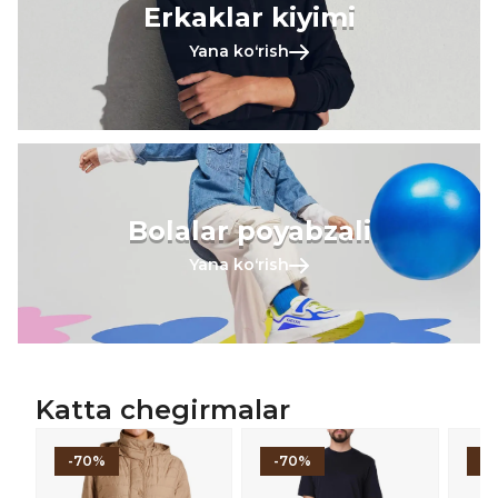
Erkaklar kiyimi
Yana koʻrish
Bolalar poyabzali
Yana koʻrish
Katta chegirmalar
-70%
-70%
-