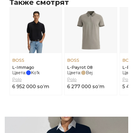
Также смотрят
BOSS
BOSS
BOS
L-Immago
L-Payrot 08
L-Pay
Цвета:
Ko'k
Цвета:
Bej
Цвет
Polo
Polo
Polo
6 952 000 soʻm
6 277 000 soʻm
5 46