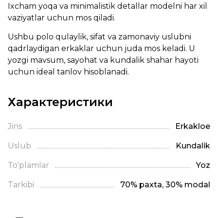
Ixcham yoqa va minimalistik detallar modelni har xil
vaziyatlar uchun mos qiladi.
Ushbu polo qulaylik, sifat va zamonaviy uslubni
qadrlaydigan erkaklar uchun juda mos keladi. U
yozgi mavsum, sayohat va kundalik shahar hayoti
uchun ideal tanlov hisoblanadi.
Характеристики
Jins
Erkaklое
Uslub
Kundalik
To'plamlar
Yoz
Tarkibi
70% paxta, 30% modal