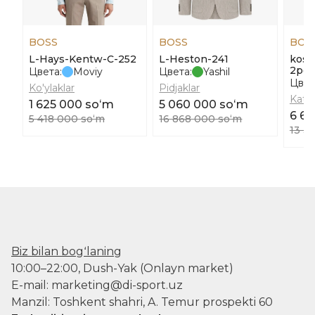
BOSS
BOSS
BOS
L-Hays-Kentw-C-252
L-Heston-241
kost
2pcs
Цвета:
Moviy
Цвета:
Yashil
Цвет
Ko'ylaklar
Pidjaklar
Kata
1 625 000 soʻm
5 060 000 soʻm
6 6
5 418 000 soʻm
16 868 000 soʻm
13 3
Biz bilan bogʻlaning
10:00–22:00, Dush-Yak (Onlayn market)
E-mail: marketing@di-sport.uz
Manzil: Toshkent shahri, A. Temur prospekti 60