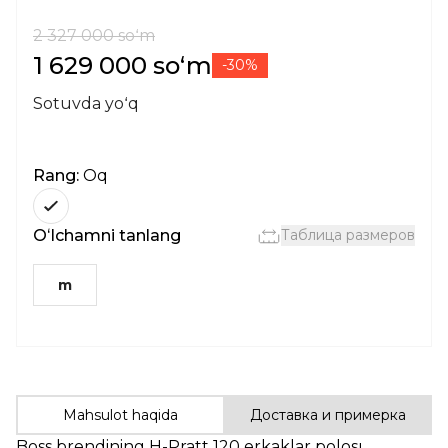
2 327 000 soʻm
1 629 000 soʻm
-30%
Sotuvda yoʻq
Rang:
Oq
Oʻlchamni tanlang
Таблица размеров
m
Mahsulot haqida
Доставка и примерка
Boss
brendining H-Pratt 120 erkaklar polosı