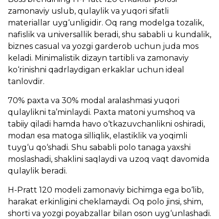
zamonaviy uslub, qulaylik va yuqori sifatli
materiallar uyg‘unligidir. Oq rang modelga tozalik,
nafislik va universallik beradi, shu sababli u kundalik,
biznes casual va yozgi garderob uchun juda mos
keladi. Minimalistik dizayn tartibli va zamonaviy
ko‘rinishni qadrlaydigan erkaklar uchun ideal
tanlovdir.
70% paxta va 30% modal aralashmasi yuqori
qulaylikni ta’minlaydi. Paxta matoni yumshoq va
tabiiy qiladi hamda havo o‘tkazuvchanlikni oshiradi,
modал esa matoga silliqlik, elastiklik va yoqimli
tuyg‘u qo‘shadi. Shu sababli polo tanaga yaxshi
moslashadi, shaklini saqlaydi va uzoq vaqt davomida
qulaylik beradi.
H-Pratt 120 modeli zamonaviy bichimga ega bo‘lib,
harakat erkinligini cheklamaydi. Oq polo jinsi, shim,
shorti va yozgi poyabzallar bilan oson uyg‘unlashadi.