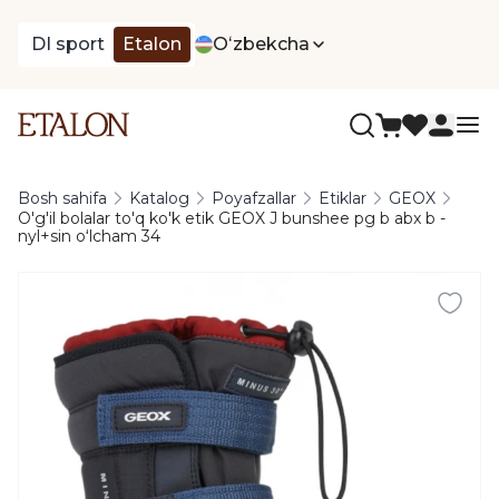
DI sport
Etalon
Oʻzbekcha
Bosh sahifa
Katalog
Poyafzallar
Etiklar
GEOX
O'g'il bolalar to'q ko'k etik GEOX J bunshee pg b abx b -
nyl+sin oʻlcham 34