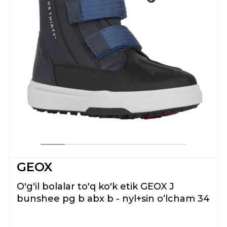
GEOX
O'g'il bolalar to'q ko'k etik GEOX J
bunshee pg b abx b - nyl+sin oʻlcham 34