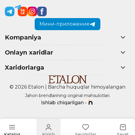
Мини-приложение
Kompaniya
Onlayn xaridlar
Xaridorlarga
© 2026 Etalon | Barcha huquqlar himoyalangan
Jahon brendlarining original mahsulotlari.
Ishlab chiqarilgan -
Katalog
Kirish
Sevimlilar
Savat