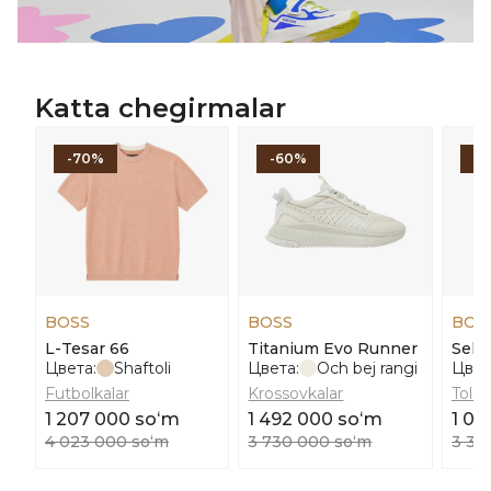
Katta chegirmalar
-70%
-60%
-
BOSS
BOSS
BOS
L-Tesar 66
Titanium Evo Runner
Selw
Цвета:
Shaftoli
Цвета:
Och bej rangi
Цвет
Futbolkalar
Krossovkalar
Tolst
1 207 000 soʻm
1 492 000 soʻm
1 01
4 023 000 soʻm
3 730 000 soʻm
3 37