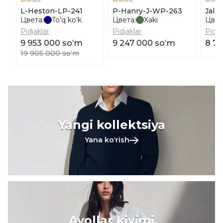
L-Heston-LP-241
P-Hanry-J-WP-263
Jale
Цвета:
To'q ko'k
Цвета:
Xaki
Цвет
Pidjaklar
Pidjaklar
Pidja
9 953 000 soʻm
9 247 000 soʻm
8 7
19 905 000 soʻm
Yangi kollektsiya
Yana koʻrish
Ayollar kiyimi