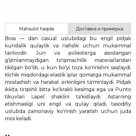
Mahsulot haqida
Доставка и примерка
Boss — dan casual uslubidagi bu engil pidjak
kundalik qulaylik va nafislik uchun mukammal
tanlovdir. Jun va poliesterga asoslangan
g'ijimlanmaydigan to'qimachilik materiallaridan
tikilgan bo'lib, u kun bo'yi toza ko'rinishni saqlaydi.
Kichik miqdordagi elastik iplar qomatga mukammal
moslashish va harakat erkinligini ta'minlaydi. Pidjak
ikkita tirqishli bitta ko'krakli kesimga ega va Punto
tikuvlari Lapel shaklini ta'kidlaydi. Astarning
etishmasligi uni engil va qulay qiladi, tasodifiy
uslubda zamonaviy ko'rinish yaratish uchun juda
mos keladi.