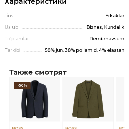
Характеристики
Jins
Erkaklar
Uslub
Biznes, Kundalik
To'plamlar
Demi-mavsum
Tarkibi
58% jun, 38% poliamid, 4% elastan
Также смотрят
-50%
BOSS
BOSS
BOS