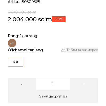
Artikul
: 50509565
6 679 000 soʻm
2 004 000 soʻm
-70%
Rang:
Jigarrang
Oʻlchamni tanlang
Таблица размеров
48
-
+
Savatga qoʻshish