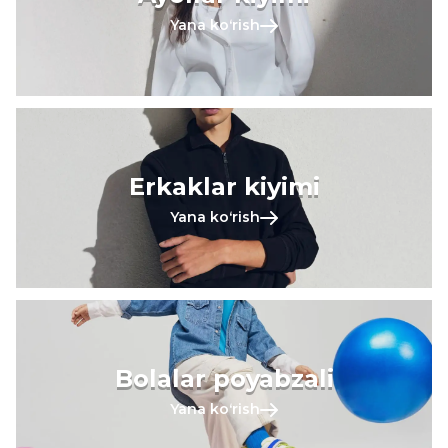
Yana koʻrish
Erkaklar kiyimi
Yana koʻrish
Bolalar poyabzali
Yana koʻrish