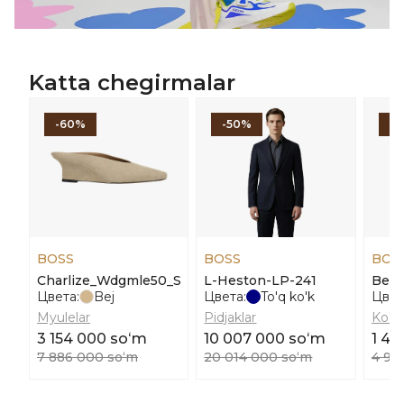
Katta chegirmalar
-60%
-50%
-
BOSS
BOSS
BOS
Charlize_Wdgmle50_Sd
L-Heston-LP-241
Bela
Цвета:
Bej
Цвета:
To'q ko'k
Цвет
Myulelar
Pidjaklar
Ko'yl
3 154 000 soʻm
10 007 000 soʻm
1 48
7 886 000 soʻm
20 014 000 soʻm
4 96