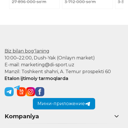
27 896 000 soʻm
3 712 000 soʻm
3 34
Biz bilan bogʻlaning
10:00–22:00, Dush-Yak (Onlayn market)
E-mail: marketing@di-sport.uz
Manzil: Toshkent shahri, A. Temur prospekti 60
Etalon ijtimoiy tarmoqlarda
Мини-приложение
Kompaniya