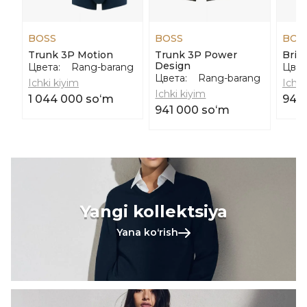
BOSS
BOSS
BOS
Trunk 3P Motion
Trunk 3P Power
Brie
Design
Цвета:
Rang-barang
Цвет
Цвета:
Rang-barang
Ichki kiyim
Ichki
Ichki kiyim
1 044 000 soʻm
949
941 000 soʻm
Yangi kollektsiya
Yana koʻrish