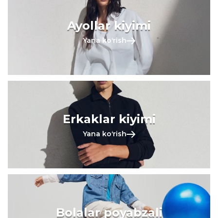
Ayollar kiyimi
Yana koʻrish
Erkaklar kiyimi
Yana koʻrish
Bolalar poyabzali