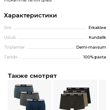
mukammal tanlov qiladi.
Характеристики
Jins
Erkaklие
Uslub
Kundalik
To'plamlar
Demi-mavsum
Tarkibi
100% paxta
Также смотрят