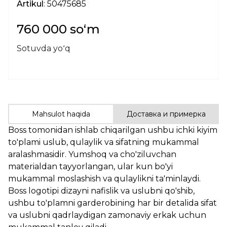
Artikul
: 50475685
760 000 soʻm
Sotuvda yoʻq
Mahsulot haqida
Доставка и примерка
Boss tomonidan ishlab chiqarilgan ushbu ichki kiyim
to'plami uslub, qulaylik va sifatning mukammal
aralashmasidir. Yumshoq va cho'ziluvchan
materialdan tayyorlangan, ular kun bo'yi
mukammal moslashish va qulaylikni ta'minlaydi.
Boss logotipi dizayni nafislik va uslubni qo'shib,
ushbu to'plamni garderobining har bir detalida sifat
va uslubni qadrlaydigan zamonaviy erkak uchun