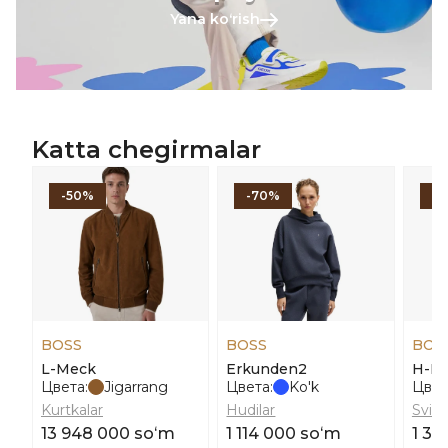
Yana koʻrish
Katta chegirmalar
-50%
-70%
-
BOSS
BOSS
BOS
L-Meck
Erkunden2
H-De
Цвета:
Jigarrang
Цвета:
Ko'k
Цвет
Kurtkalar
Hudilar
Svite
13 948 000 soʻm
1 114 000 soʻm
1 33