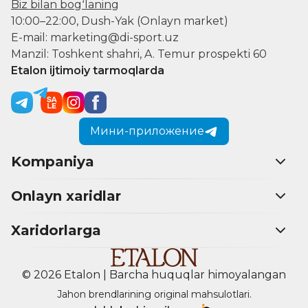
Biz bilan bogʻlaning
10:00–22:00, Dush-Yak (Onlayn market)
E-mail: marketing@di-sport.uz
Manzil: Toshkent shahri, A. Temur prospekti 60
Etalon ijtimoiy tarmoqlarda
Мини-приложение
Kompaniya
Onlayn xaridlar
Xaridorlarga
© 2026 Etalon | Barcha huquqlar himoyalangan
Jahon brendlarining original mahsulotlari.