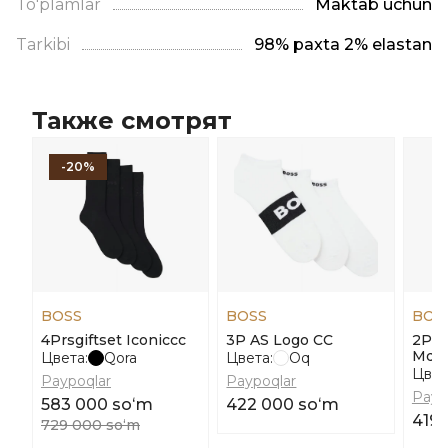
To'plamlar
Maktab uchun
Tarkibi
98% paxta 2% elastan
Также смотрят
-20%
BOSS
BOSS
BOS
4Prsgiftset Iconiccc
3P AS Logo CC
2Prs
Md
Цвета:
Qora
Цвета:
Oq
Цвет
Paypoqlar
Paypoqlar
Payp
583 000 soʻm
422 000 soʻm
419
729 000 soʻm