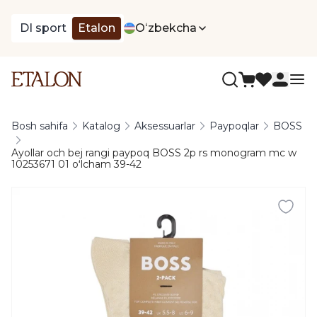
DI sport
Etalon
Oʻzbekcha
Bosh sahifa
Katalog
Aksessuarlar
Paypoqlar
BOSS
Ayollar och bej rangi paypoq BOSS 2p rs monogram mc w
10253671 01 oʻlcham 39-42