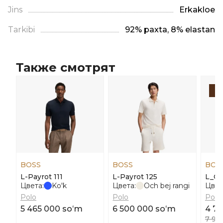
Jins
Erkaklое
Tarkibi
92% paxta, 8% elastan
Также смотрят
-
BOSS
BOSS
BOS
L-Payrot 111
L-Payrot 125
L_Ov
Цвета:
Ko'k
Цвета:
Och bej rangi
Цвет
Polo
Polo
Polo
5 465 000 soʻm
6 500 000 soʻm
4 7
7 95