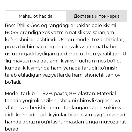
Mahsulot haqida
Доставка и примерка
Boss Philix Goc oq rangdagi erkaklar polo kiyimi
BOSS brendiga xos vazmin nafislik va saranjom
ko‘rinishni birlashtiradi. Ushbu model toza chiziqlar,
puxta bichim va ortiqcha bezaksiz qimmatbaho
uslubni qadrlaydigan garderob uchun yaratilgan. U
iliq mavsum va qatlamli kiyinish uchun mos bo‘lib,
kundalik kiyinishda ham, yanada tartibli ko‘rinish
talab etiladigan vaziyatlarda ham ishonchli tanlov
bo‘ladi.
Model tarkibi — 92% paxta, 8% elastan. Material
tanada yoqimli sezilishi, shaklni chiroyli saqlashi va
sifat hissini berishi uchun tanlangan. Rang sokin va
didli ko‘rinadi, turli kiyimlar bilan oson uyg‘unlashadi
hamda obrazni og‘irlashtirmasdan unga muvozanat
beradi.