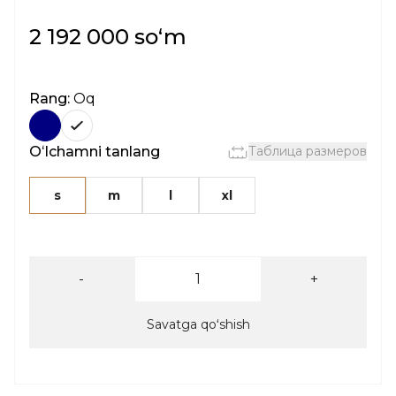
2 192 000 soʻm
Rang:
Oq
Oʻlchamni tanlang
Таблица размеров
s
m
l
xl
-
+
Savatga qoʻshish