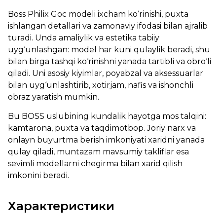
Boss Philix Goc modeli ixcham ko‘rinishi, puxta
ishlangan detallari va zamonaviy ifodasi bilan ajralib
turadi. Unda amaliylik va estetika tabiiy
uyg‘unlashgan: model har kuni qulaylik beradi, shu
bilan birga tashqi ko‘rinishni yanada tartibli va obro‘li
qiladi. Uni asosiy kiyimlar, poyabzal va aksessuarlar
bilan uyg‘unlashtirib, xotirjam, nafis va ishonchli
obraz yaratish mumkin.
Bu BOSS uslubining kundalik hayotga mos talqini:
kamtarona, puxta va taqdimotbop. Joriy narx va
onlayn buyurtma berish imkoniyati xaridni yanada
qulay qiladi, muntazam mavsumiy takliflar esa
sevimli modellarni chegirma bilan xarid qilish
imkonini beradi.
Характеристики