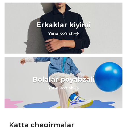
Erkaklar kiyimi
Yana koʻrish
Bolalar poyabzali
Yana koʻrish
Katta chegirmalar