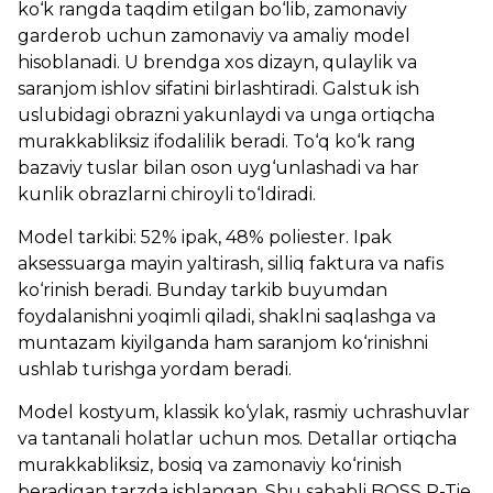
ko‘k rangda taqdim etilgan bo‘lib, zamonaviy
garderob uchun zamonaviy va amaliy model
hisoblanadi. U brendga xos dizayn, qulaylik va
saranjom ishlov sifatini birlashtiradi. Galstuk ish
uslubidagi obrazni yakunlaydi va unga ortiqcha
murakkabliksiz ifodalilik beradi. To‘q ko‘k rang
bazaviy tuslar bilan oson uyg‘unlashadi va har
kunlik obrazlarni chiroyli to‘ldiradi.
Model tarkibi: 52% ipak, 48% poliester. Ipak
aksessuarga mayin yaltirash, silliq faktura va nafis
ko‘rinish beradi. Bunday tarkib buyumdan
foydalanishni yoqimli qiladi, shaklni saqlashga va
muntazam kiyilganda ham saranjom ko‘rinishni
ushlab turishga yordam beradi.
Model kostyum, klassik ko‘ylak, rasmiy uchrashuvlar
va tantanali holatlar uchun mos. Detallar ortiqcha
murakkabliksiz, bosiq va zamonaviy ko‘rinish
beradigan tarzda ishlangan. Shu sababli BOSS P-Tie