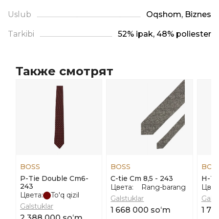
Uslub
Oqshom, Biznes
Tarkibi
52% ipak, 48% poliester
Также смотрят
BOSS
BOSS
BOS
P-Tie Double Cm6-
C-tie Cm 8,5 - 243
H-Ti
243
Цвета:
Rang-barang
Цвет
Цвета:
To'q qizil
Galstuklar
Galst
Galstuklar
1 668 000 soʻm
1 79
2 388 000 soʻm