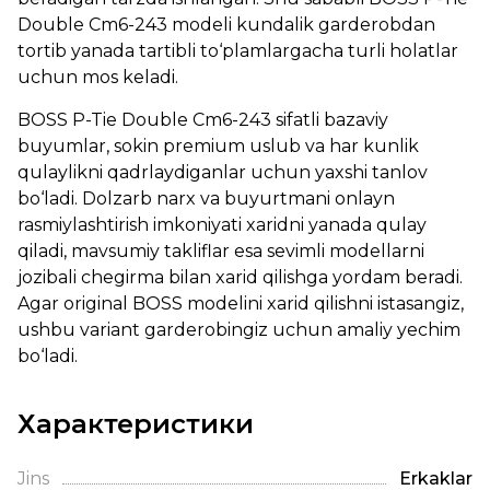
Double Cm6-243 modeli kundalik garderobdan
tortib yanada tartibli to‘plamlargacha turli holatlar
uchun mos keladi.
BOSS P-Tie Double Cm6-243 sifatli bazaviy
buyumlar, sokin premium uslub va har kunlik
qulaylikni qadrlaydiganlar uchun yaxshi tanlov
bo‘ladi. Dolzarb narx va buyurtmani onlayn
rasmiylashtirish imkoniyati xaridni yanada qulay
qiladi, mavsumiy takliflar esa sevimli modellarni
jozibali chegirma bilan xarid qilishga yordam beradi.
Agar original BOSS modelini xarid qilishni istasangiz,
ushbu variant garderobingiz uchun amaliy yechim
bo‘ladi.
Характеристики
Jins
Erkaklar