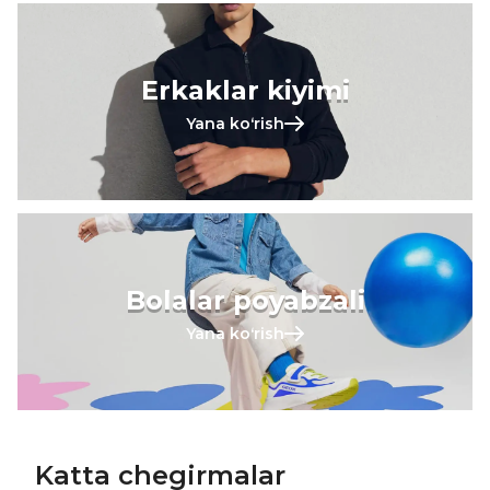
Erkaklar kiyimi
Yana koʻrish
Bolalar poyabzali
Yana koʻrish
Katta chegirmalar