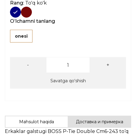
Rang:
To'q ko'k
Oʻlchamni tanlang
onesi
-
+
Savatga qoʻshish
Mahsulot haqida
Доставка и примерка
Erkaklar galstugi BOSS P-Tie Double Cm6-243 to‘q