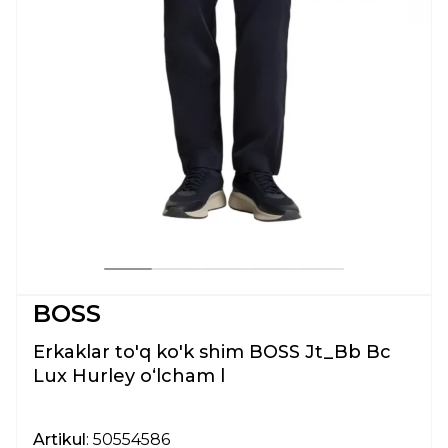
BOSS
Erkaklar to'q ko'k shim BOSS Jt_Bb Bc
Lux Hurley oʻlcham l
Artikul
: 50554586