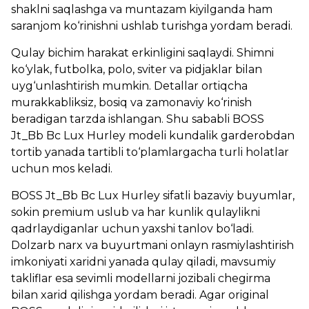
shaklni saqlashga va muntazam kiyilganda ham
saranjom ko‘rinishni ushlab turishga yordam beradi.
Qulay bichim harakat erkinligini saqlaydi. Shimni
ko‘ylak, futbolka, polo, sviter va pidjaklar bilan
uyg‘unlashtirish mumkin. Detallar ortiqcha
murakkabliksiz, bosiq va zamonaviy ko‘rinish
beradigan tarzda ishlangan. Shu sababli BOSS
Jt_Bb Bc Lux Hurley modeli kundalik garderobdan
tortib yanada tartibli to‘plamlargacha turli holatlar
uchun mos keladi.
BOSS Jt_Bb Bc Lux Hurley sifatli bazaviy buyumlar,
sokin premium uslub va har kunlik qulaylikni
qadrlaydiganlar uchun yaxshi tanlov bo‘ladi.
Dolzarb narx va buyurtmani onlayn rasmiylashtirish
imkoniyati xaridni yanada qulay qiladi, mavsumiy
takliflar esa sevimli modellarni jozibali chegirma
bilan xarid qilishga yordam beradi. Agar original