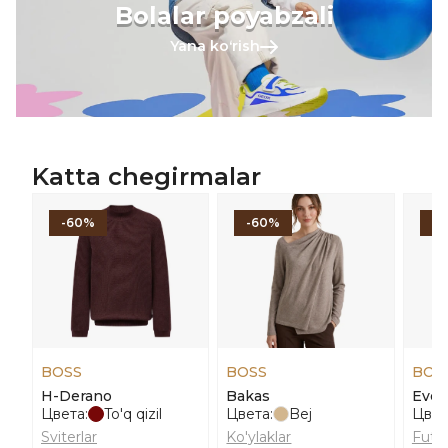
Bolalar poyabzali
Yana koʻrish
Katta chegirmalar
-60%
-60%
-
BOSS
BOSS
BOS
H-Derano
Bakas
Even
Цвета:
To'q qizil
Цвета:
Bej
Цвет
Sviterlar
Ko'ylaklar
Futbo