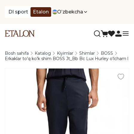
DI sport
Etalon
Oʻzbekcha
Bosh sahifa
Katalog
Kiyimlar
Shimlar
BOSS
Erkaklar to'q ko'k shim BOSS Jt_Bb Bc Lux Hurley oʻlcham l