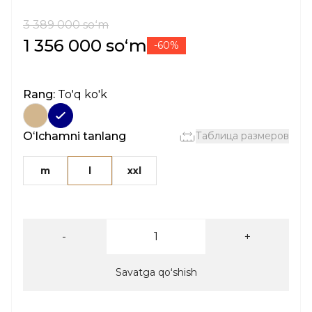
3 389 000 soʻm
1 356 000 soʻm
-60%
Rang:
To'q ko'k
Oʻlchamni tanlang
Таблица размеров
m
l
xxl
-
+
Savatga qoʻshish