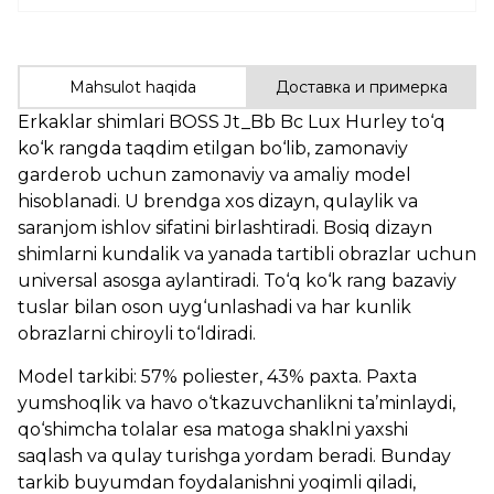
Mahsulot haqida
Доставка и примерка
Erkaklar shimlari BOSS Jt_Bb Bc Lux Hurley to‘q
ko‘k rangda taqdim etilgan bo‘lib, zamonaviy
garderob uchun zamonaviy va amaliy model
hisoblanadi. U brendga xos dizayn, qulaylik va
saranjom ishlov sifatini birlashtiradi. Bosiq dizayn
shimlarni kundalik va yanada tartibli obrazlar uchun
universal asosga aylantiradi. To‘q ko‘k rang bazaviy
tuslar bilan oson uyg‘unlashadi va har kunlik
obrazlarni chiroyli to‘ldiradi.
Model tarkibi: 57% poliester, 43% paxta. Paxta
yumshoqlik va havo o‘tkazuvchanlikni ta’minlaydi,
qo‘shimcha tolalar esa matoga shaklni yaxshi
saqlash va qulay turishga yordam beradi. Bunday
tarkib buyumdan foydalanishni yoqimli qiladi,