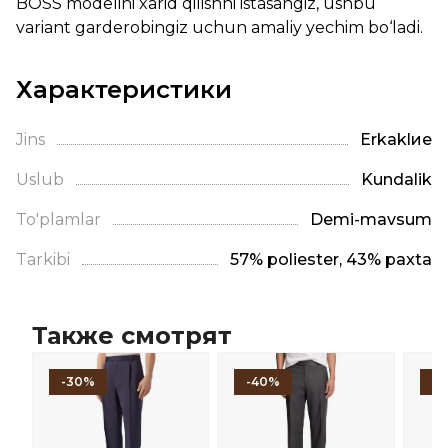
BOSS modelini xarid qilishni istasangiz, ushbu
variant garderobingiz uchun amaliy yechim bo‘ladi.
Характеристики
Jins
Erkaklие
Uslub
Kundalik
To'plamlar
Demi-mavsum
Tarkibi
57% poliester, 43% paxta
Также смотрят
-30%
-40%
-