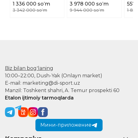
1 336 000 soʻm
3 978 000 soʻm
557
3 342 000 soʻm
9 944 000 soʻm
1 85
Biz bilan bogʻlaning
10:00–22:00, Dush-Yak (Onlayn market)
E-mail: marketing@di-sport.uz
Manzil: Toshkent shahri, A. Temur prospekti 60
Etalon ijtimoiy tarmoqlarda
Мини-приложение