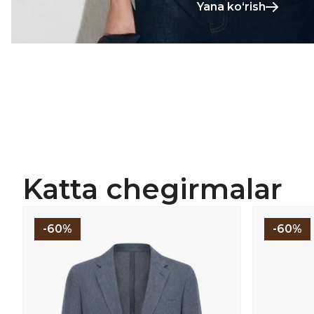
Yana koʻrish
Katta chegirmalar
-60%
-60%