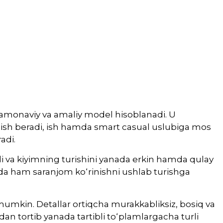
zamonaviy va amaliy model hisoblanadi. U
o‘rinish beradi, ish hamda smart casual uslubiga mos
adi.
di va kiyimning turishini yanada erkin hamda qulay
da ham saranjom ko‘rinishni ushlab turishga
h mumkin. Detallar ortiqcha murakkabliksiz, bosiq va
n tortib yanada tartibli to‘plamlargacha turli