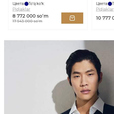
Цвета:
To'q ko'k
Цвета:
T
Pidjaklar
Pidjaklar
8 772 000 soʻm
10 777 
17 543 000 soʻm