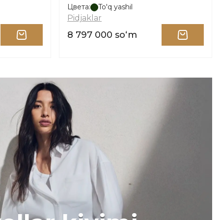
Цвета:
To'q yashil
Pidjaklar
8 797 000 soʻm