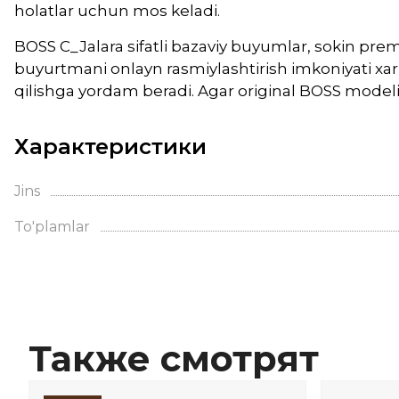
holatlar uchun mos keladi.
BOSS C_Jalara sifatli bazaviy buyumlar, sokin prem
buyurtmani onlayn rasmiylashtirish imkoniyati xari
qilishga yordam beradi. Agar original BOSS modelin
Характеристики
Jins
To'plamlar
Также смотрят