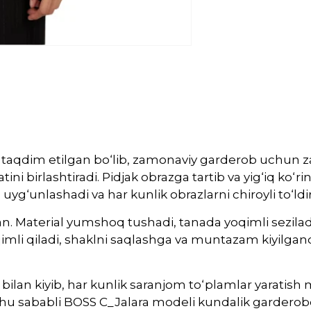
a taqdim etilgan bo‘lib, zamonaviy garderob uchun 
tini birlashtiradi. Pidjak obrazga tartib va yig‘iq k
uyg‘unlashadi va har kunlik obrazlarni chiroyli to‘ldir
tan. Material yumshoq tushadi, tanada yoqimli sezila
imli qiladi, shaklni saqlashga va muntazam kiyilgan
ar bilan kiyib, har kunlik saranjom to‘plamlar yaratis
hu sababli BOSS C_Jalara modeli kundalik garderobda