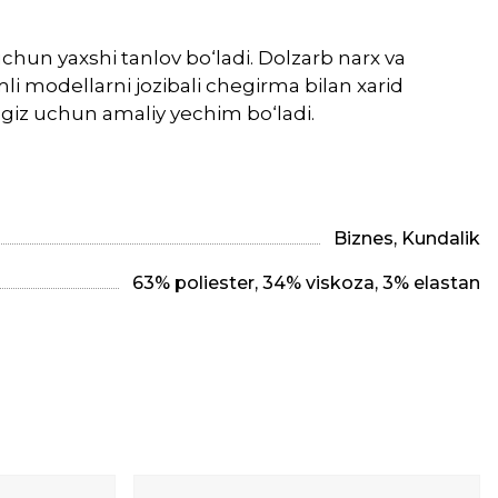
chun yaxshi tanlov bo‘ladi. Dolzarb narx va
li modellarni jozibali chegirma bilan xarid
ngiz uchun amaliy yechim bo‘ladi.
Biznes, Kundalik
63% poliester, 34% viskoza, 3% elastan