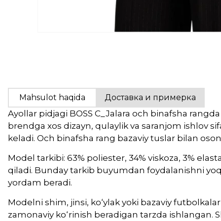
Mahsulot haqida
Доставка и примерка
Ayollar pidjagi BOSS C_Jalara och binafsha rangd
brendga xos dizayn, qulaylik va saranjom ishlov sifa
keladi. Och binafsha rang bazaviy tuslar bilan oson 
Model tarkibi: 63% poliester, 34% viskoza, 3% elas
qiladi. Bunday tarkib buyumdan foydalanishni yoq
yordam beradi.
Modelni shim, jinsi, ko‘ylak yoki bazaviy futbolkal
zamonaviy ko‘rinish beradigan tarzda ishlangan. S