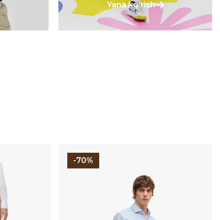
Yana koʻrish
-70%