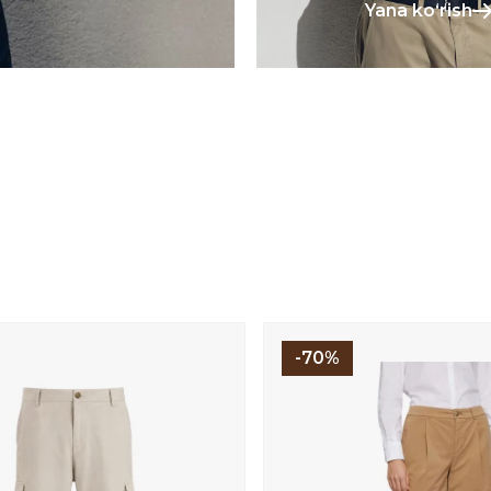
Yana koʻrish
-70%