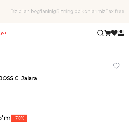
Biz bilan bog'laninig
Bizning do'konlarimiz
Tax free
iya
 BOSS C_Jalara
soʻm
-70%