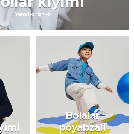
ollar kiyimi
Yana koʻrish
Bolalar
iyimi
poyabzali