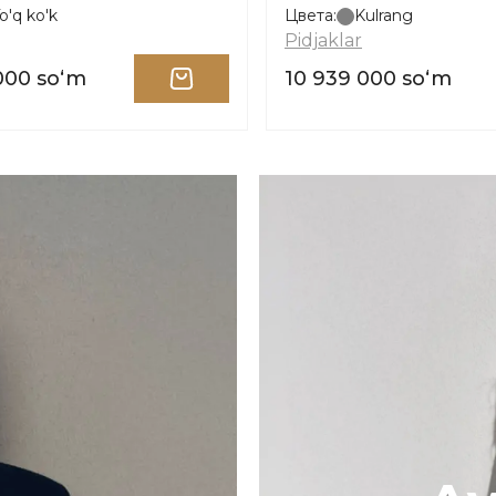
o'q ko'k
Цвета:
Kulrang
Pidjaklar
000 soʻm
10 939 000 soʻm