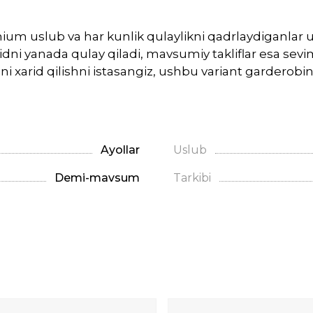
ium uslub va har kunlik qulaylikni qadrlaydiganlar u
dni yanada qulay qiladi, mavsumiy takliflar esa sevim
i xarid qilishni istasangiz, ushbu variant garderobi
Ayollar
Uslub
Demi-mavsum
Tarkibi