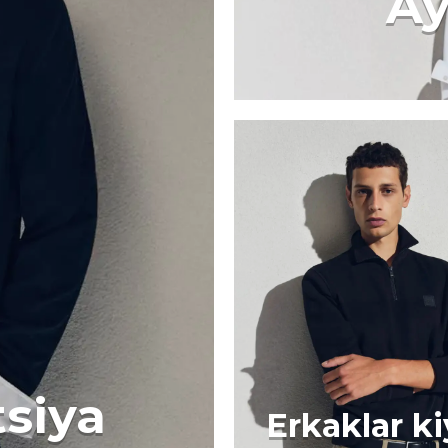
Ay
tsiya
Erkaklar k