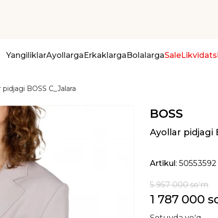
Yangiliklar
Ayollarga
Erkaklarga
Bolalarga
Sale
Likvidats
r pidjagi BOSS C_Jalara
BOSS
Ayollar pidjagi
Artikul
: 50553592
5 957 000 soʻm
1 787 000 
Sotuvda yoʻq