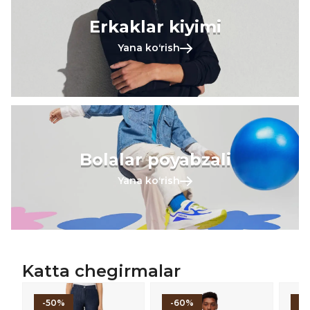
Erkaklar kiyimi
Yana koʻrish
Bolalar poyabzali
Yana koʻrish
Katta chegirmalar
-50%
-60%
-