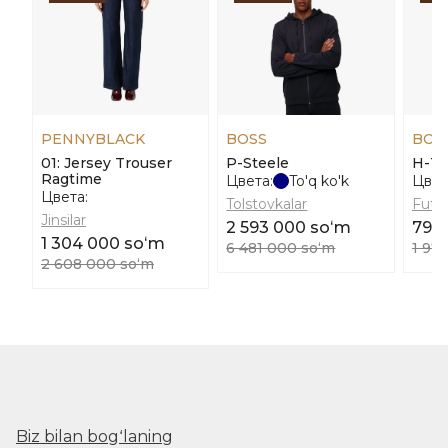
PENNYBLACK
BOSS
BOS
01: Jersey Trouser
P-Steele
H-T
Ragtime
Цвета:
To'q ko'k
Цвет
Цвета:
Tolstovkalar
Futbo
Jinsilar
2 593 000 soʻm
790
1 304 000 soʻm
6 481 000 soʻm
1 97
2 608 000 soʻm
Biz bilan bogʻlaning