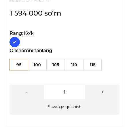
1 594 000 soʻm
Rang:
Ko'k
Oʻlchamni tanlang
95
100
105
110
115
-
+
Savatga qoʻshish