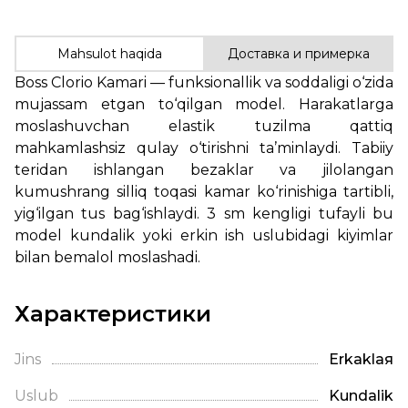
Mahsulot haqida
Доставка и примерка
Boss Clorio Kamari — funksionallik va soddaligi o‘zida
mujassam etgan to‘qilgan model. Harakatlarga
moslashuvchan elastik tuzilma qattiq
mahkamlashsiz qulay o‘tirishni ta’minlaydi. Tabiiy
teridan ishlangan bezaklar va jilolangan
kumushrang silliq toqasi kamar ko‘rinishiga tartibli,
yig‘ilgan tus bag‘ishlaydi. 3 sm kengligi tufayli bu
model kundalik yoki erkin ish uslubidagi kiyimlar
bilan bemalol moslashadi.
Характеристики
Jins
Erkaklая
Uslub
Kundalik