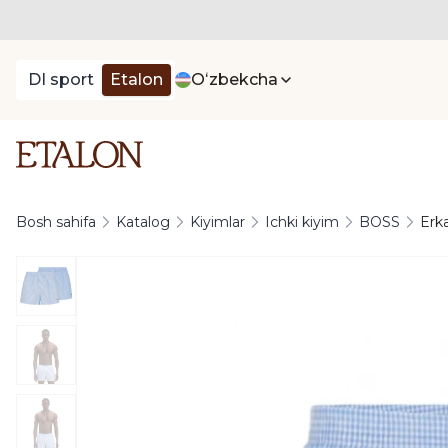
DI sport
Etalon
Oʻzbekcha
Bosh sahifa
Katalog
Kiyimlar
Ichki kiyim
BOSS
Erk