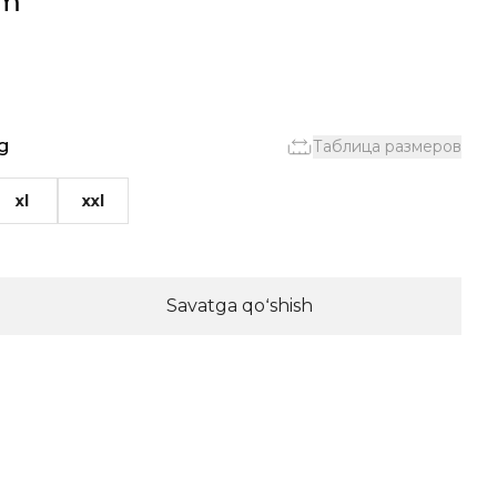
ʻm
g
Таблица размеров
xl
xxl
Savatga qoʻshish