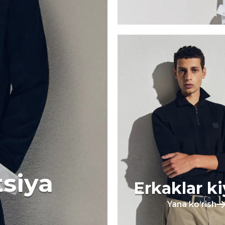
tsiya
Erkaklar k
Yana koʻrish