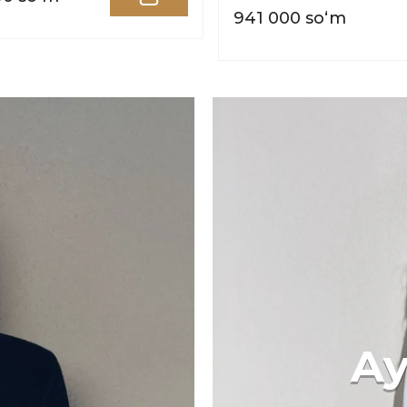
941 000 soʻm
Ay