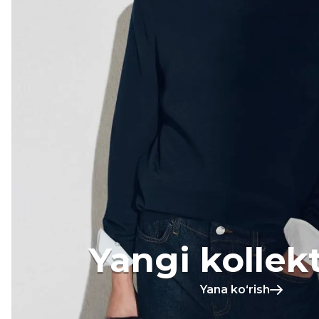
Yangi kollek
Yana koʻrish