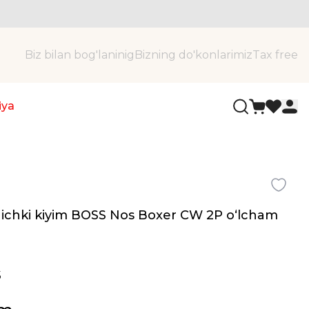
Biz bilan bog'laninig
Bizning do'konlarimiz
Tax free
iya
 ichki kiyim BOSS Nos Boxer CW 2P oʻlcham
5