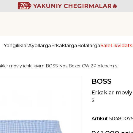
YAKUNIY CHEGIRMALAR🔥
Yangiliklar
Ayollarga
Erkaklarga
Bolalarga
Sale
Likvidats
aklar moviy ichki kiyim BOSS Nos Boxer CW 2P oʻlcham s
BOSS
Erkaklar moviy
s
Artikul
: 5048007