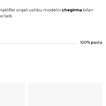
takliflar orqali ushbu modelni
chegirma
bilan
o‘ladi.
100% paxta