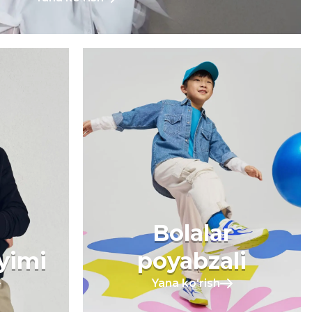
Bolalar
iyimi
poyabzali
Yana koʻrish