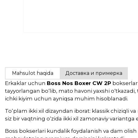
Mahsulot haqida
Доставка и примерка
Erkaklar uchun
Boss Nos Boxer CW 2P
bokserlar
tayyorlangan bo‘lib, mato havoni yaxshi o‘tkazadi
ichki kiyim uchun ayniqsa muhim hisoblanadi.
To‘plam ikki xil dizayndan iborat: klassik chiziqli
siz bir vaqtning o‘zida ikki xil zamonaviy variantga 
Boss bokserlari kundalik foydalanish va dam olish uc