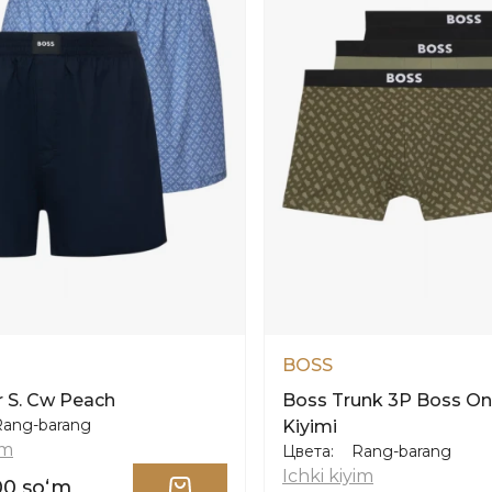
BOSS
 S. Cw Peach
Boss Trunk 3P Boss One
Rang-barang
Kiyimi
im
Цвета:
Rang-barang
Ichki kiyim
00 soʻm