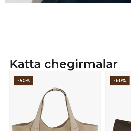
Katta chegirmalar
-50%
-60%