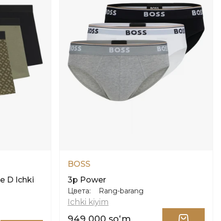
BOSS
 D Ichki
3p Power
Цвета:
Rang-barang
Ichki kiyim
949 000 soʻm