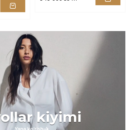
ollar kiyimi
Yana koʻrish