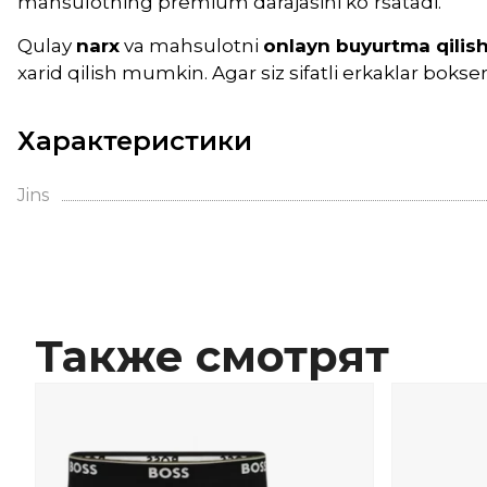
mahsulotning premium darajasini ko‘rsatadi.
Qulay
narx
va mahsulotni
onlayn buyurtma qilis
xarid qilish mumkin. Agar siz sifatli erkaklar bokser
Характеристики
Jins
Также смотрят