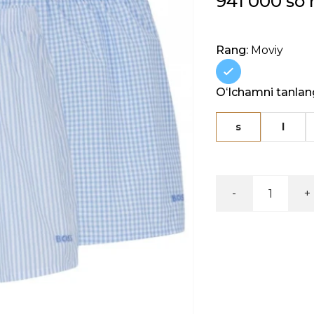
941 000 so
Rang:
Moviy
Oʻlchamni tanlan
s
l
-
+