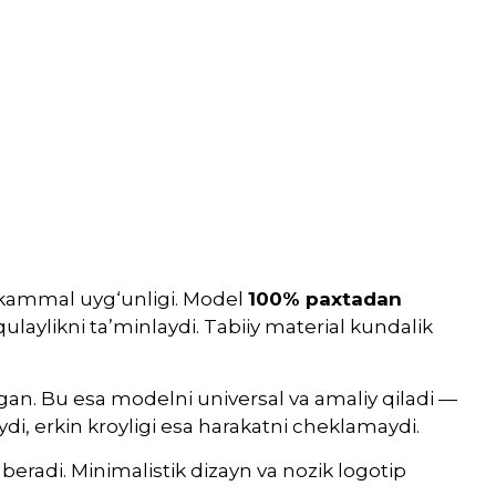
ukammal uyg‘unligi. Model
100% paxtadan
aylikni ta’minlaydi. Tabiiy material kundalik
ilgan. Bu esa modelni universal va amaliy qiladi —
aydi, erkin kroyligi esa harakatni cheklamaydi.
 beradi. Minimalistik dizayn va nozik logotip