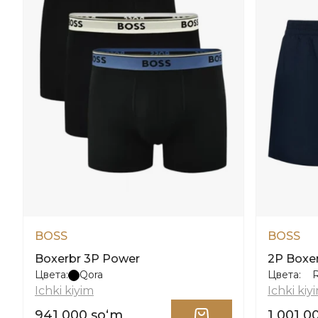
BOSS
BOSS
Boxerbr 3P Power
2P Boxer
Цвета:
Qora
Цвета:
Ichki kiyim
Ichki kiy
941 000 soʻm
1 001 0