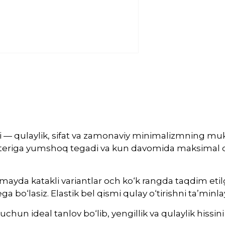
i — qulaylik, sifat va zamonaviy minimalizmning m
, teriga yumshoq tegadi va kun davomida maksimal qul
 va mayda katakli variantlar och ko‘k rangda taqdim et
ega bo‘lasiz. Elastik bel qismi qulay o‘tirishni ta’minl
hun ideal tanlov bo‘lib, yengillik va qulaylik hissini