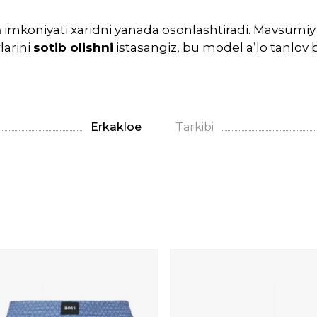
h
imkoniyati xaridni yanada osonlashtiradi. Mavsumiy 
larini
sotib olishni
istasangiz, bu model a’lo tanlov b
Erkaklое
Tarkibi