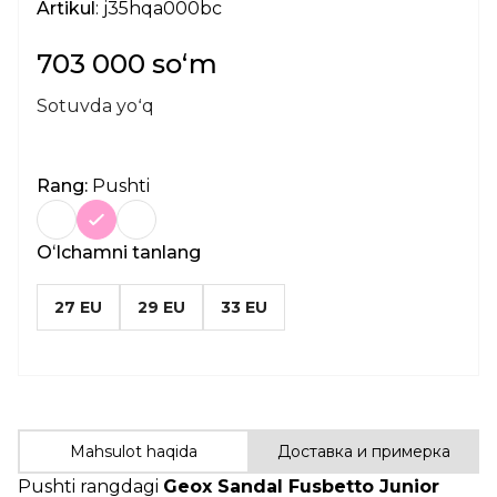
Artikul
: j35hqa000bc
703 000 soʻm
Sotuvda yoʻq
Rang:
Pushti
Oʻlchamni tanlang
27 EU
29 EU
33 EU
Mahsulot haqida
Доставка и примерка
Pushti rangdagi
Geox Sandal Fusbetto Junior