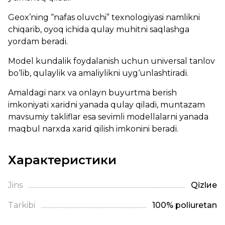
Geox’ning “nafas oluvchi” texnologiyasi namlikni
chiqarib, oyoq ichida qulay muhitni saqlashga
yordam beradi.
Model kundalik foydalanish uchun universal tanlov
bo‘lib, qulaylik va amaliylikni uyg‘unlashtiradi.
Amaldagi narx va onlayn buyurtma berish
imkoniyati xaridni yanada qulay qiladi, muntazam
mavsumiy takliflar esa sevimli modellalarni yanada
maqbul narxda xarid qilish imkonini beradi.
Характеристики
Jins
Qizlие
Tarkibi
100% poliuretan