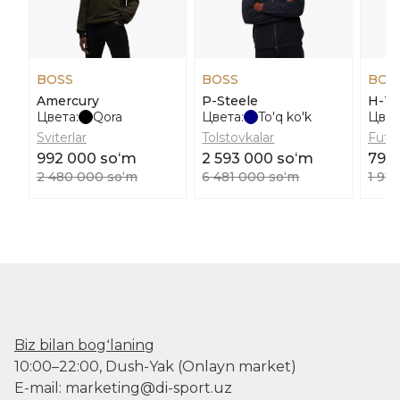
BOSS
BOSS
BOS
Amercury
P-Steele
H-T
Цвета:
Qora
Цвета:
To'q ko'k
Цвет
Sviterlar
Tolstovkalar
Futbo
992 000 soʻm
2 593 000 soʻm
790
2 480 000 soʻm
6 481 000 soʻm
1 97
Biz bilan bogʻlaning
10:00–22:00, Dush-Yak (Onlayn market)
E-mail: marketing@di-sport.uz