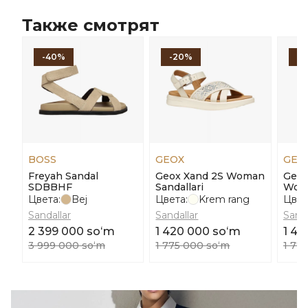
Также смотрят
-40%
-20%
-
BOSS
GEOX
GEO
Freyah Sandal
Geox Xand 2S Woman
Geox
SDBBHF
Sandallari
Woma
Цвета:
Bej
Цвета:
Krem rang
Цвет
Sandallar
Sandallar
Sanda
2 399 000 soʻm
1 420 000 soʻm
1 42
3 999 000 soʻm
1 775 000 soʻm
1 77