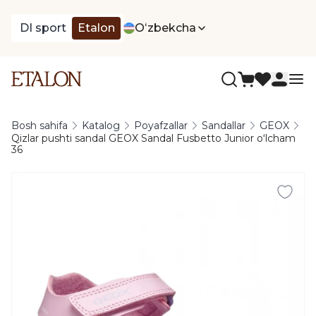
DI sport
Etalon
Oʻzbekcha
Bosh sahifa
Katalog
Poyafzallar
Sandallar
GEOX
Qizlar pushti sandal GEOX Sandal Fusbetto Junior oʻlcham
36