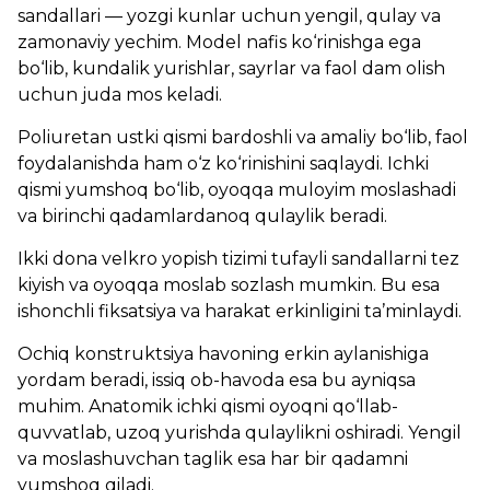
sandallari — yozgi kunlar uchun yengil, qulay va
zamonaviy yechim. Model nafis ko‘rinishga ega
bo‘lib, kundalik yurishlar, sayrlar va faol dam olish
uchun juda mos keladi.
Poliuretan ustki qismi bardoshli va amaliy bo‘lib, faol
foydalanishda ham o‘z ko‘rinishini saqlaydi. Ichki
qismi yumshoq bo‘lib, oyoqqa muloyim moslashadi
va birinchi qadamlardanoq qulaylik beradi.
Ikki dona velkro yopish tizimi tufayli sandallarni tez
kiyish va oyoqqa moslab sozlash mumkin. Bu esa
ishonchli fiksatsiya va harakat erkinligini ta’minlaydi.
Ochiq konstruktsiya havoning erkin aylanishiga
yordam beradi, issiq ob-havoda esa bu ayniqsa
muhim. Anatomik ichki qismi oyoqni qo‘llab-
quvvatlab, uzoq yurishda qulaylikni oshiradi. Yengil
va moslashuvchan taglik esa har bir qadamni
yumshoq qiladi.