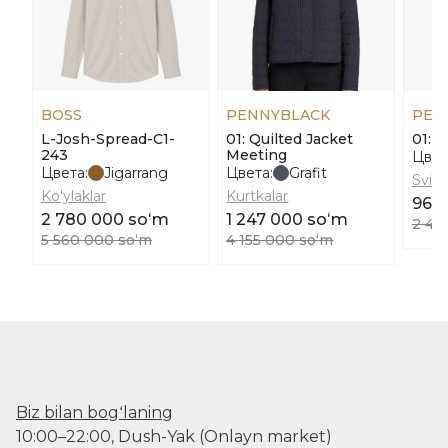
BOSS
PENNYBLACK
PEN
L-Josh-Spread-C1-
01: Quilted Jacket
01: S
243
Meeting
Цвет
Цвета:
Jigarrang
Цвета:
Grafit
Svite
Ko'ylaklar
Kurtkalar
961 
2 780 000 soʻm
1 247 000 soʻm
2 40
5 560 000 soʻm
4 155 000 soʻm
Biz bilan bogʻlaning
10:00–22:00, Dush-Yak (Onlayn market)