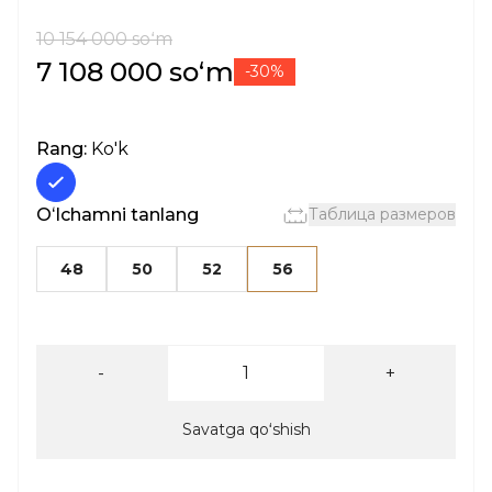
10 154 000 soʻm
7 108 000 soʻm
-30%
Rang:
Ko'k
Oʻlchamni tanlang
Таблица размеров
48
50
52
56
-
+
Savatga qoʻshish