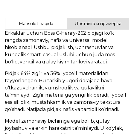
Mahsulot haqida
Доставка и примерка
Erkaklar uchun Boss C-Hanry-262 pidjagi ko‘k
rangda zamonaviy, nafis va universal model
hisoblanadi. Ushbu pidjak ish, uchrashuvlar va
kundalik smart-casual uslubi uchun juda mos
bo‘lib, yengil va qulay kiyim tanlovi yaratadi.
Pidjak 64% zig‘ir va 36% lyocell materialidan
tayyorlangan. Bu tarkib yuqori darajada havo
o‘tkazuvchanlik, yumshoqlik va qulaylikni
ta’minlaydi. Zig‘ir materialga yengillik beradi, lyocell
esa silliqlik, mustahkamlik va zamonaviy tekstura
qo‘shadi. Natijada pidjak nafis va tartibli ko‘rinadi.
Model zamonaviy bichimga ega bo‘lib, qulay
joylashuv va erkin harakatni ta’minlaydi. U ko‘ylak,