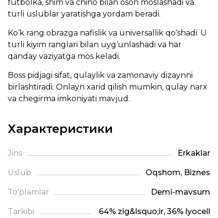
futbolka, shim va chino bilan oson moslashadi va
turli uslublar yaratishga yordam beradi.
Ko‘k rang obrazga nafislik va universallik qo‘shadi. U
turli kiyim ranglari bilan uyg‘unlashadi va har
qanday vaziyatga mos keladi.
Boss pidjagi sifat, qulaylik va zamonaviy dizaynni
birlashtiradi. Onlayn xarid qilish mumkin, qulay narx
va chegirma imkoniyati mavjud.
Характеристики
Jins
Erkaklar
Uslub
Oqshom, Biznes
To'plamlar
Demi-mavsum
Tarkibi
64% zig&lsquo;ir, 36% lyocell