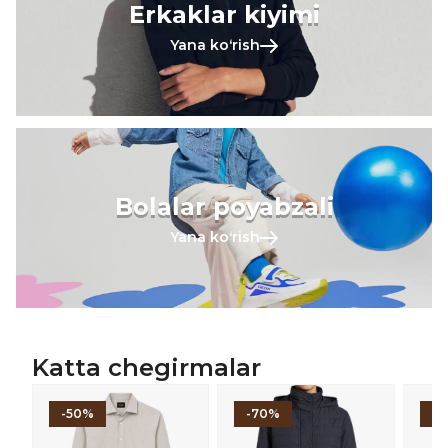
Erkaklar kiyimi
Yana koʻrish
Bolalar poyabzali
Yana koʻrish
Katta chegirmalar
-50%
-70%
-