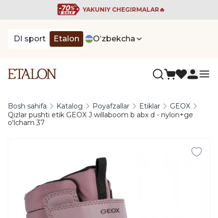
YAKUNIY CHEGIRMALAR🔥
DI sport
Etalon
Oʻzbekcha
Bosh sahifa
Katalog
Poyafzallar
Etiklar
GEOX
Qizlar pushti etik GEOX J willaboom b abx d - nylon+ge
oʻlcham 37