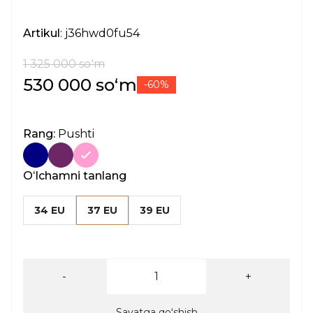
Artikul
: j36hwd0fu54
1 325 000 soʻm
530 000 soʻm
-60%
Rang:
Pushti
Oʻlchamni tanlang
34 EU
37 EU
39 EU
-
+
Savatga qoʻshish