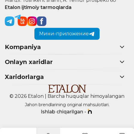
Manzil: Toshkent shahri, A. Temur prospekti 60
Etalon ijtimoiy tarmoqlarda
Мини-приложение
Kompaniya
Onlayn xaridlar
Xaridorlarga
© 2026 Etalon | Barcha huquqlar himoyalangan
Jahon brendlarining original mahsulotlari.
Ishlab chiqarilgan -