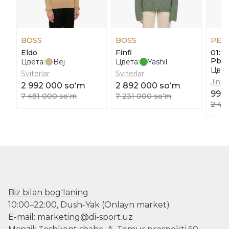
BOSS
BOSS
PEN
Eldo
Finfi
01: 
Pbc
Цвета:
Bej
Цвета:
Yashil
Цвет
Sviterlar
Sviterlar
Jinsil
2 992 000 soʻm
2 892 000 soʻm
994
7 481 000 soʻm
7 231 000 soʻm
2 48
Biz bilan bogʻlaning
10:00–22:00, Dush-Yak (Onlayn market)
E-mail: marketing@di-sport.uz