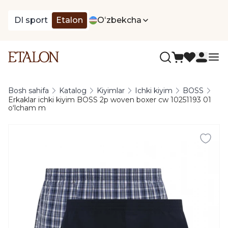
DI sport
Etalon
Oʻzbekcha
Bosh sahifa
Katalog
Kiyimlar
Ichki kiyim
BOSS
Erkaklar ichki kiyim BOSS 2p woven boxer cw 10251193 01
oʻlcham m