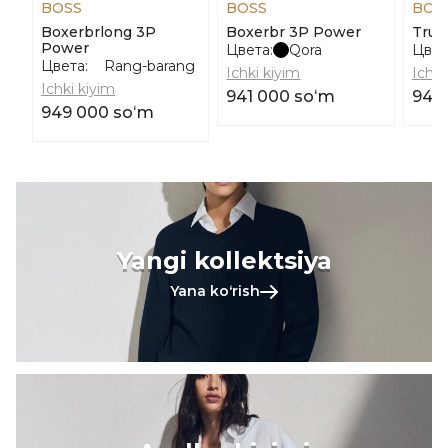
BOSS
BOSS
BOS
Boxerbrlong 3P
Boxerbr 3P Power
Trun
Power
Цвета:
Qora
Цвет
Цвета:
Rang-barang
Ichki kiyim
Ichki
Ichki kiyim
941 000 soʻm
941
949 000 soʻm
Yangi kollektsiya
Yana koʻrish