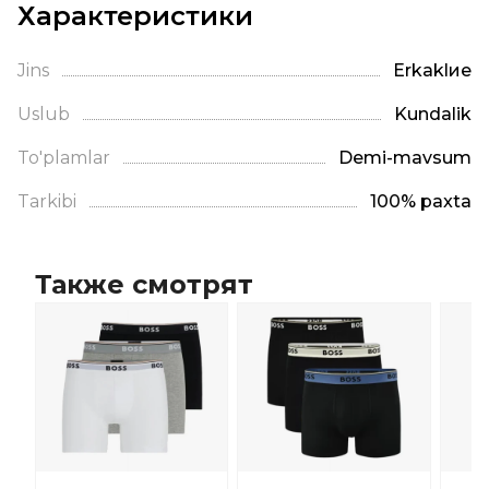
Характеристики
Jins
Erkaklие
Uslub
Kundalik
To'plamlar
Demi-mavsum
Tarkibi
100% paxta
Также смотрят