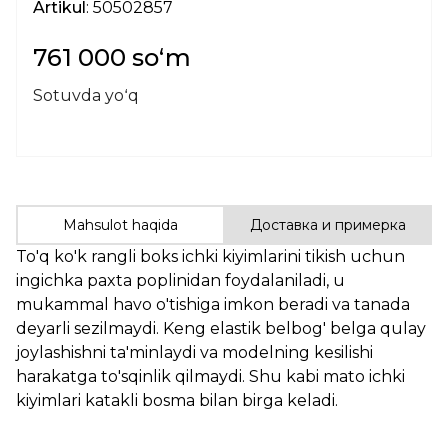
Artikul
: 50502857
761 000 soʻm
Sotuvda yoʻq
Mahsulot haqida
Доставка и примерка
To'q ko'k rangli boks ichki kiyimlarini tikish uchun
ingichka paxta poplinidan foydalaniladi, u
mukammal havo o'tishiga imkon beradi va tanada
deyarli sezilmaydi. Keng elastik belbog' belga qulay
joylashishni ta'minlaydi va modelning kesilishi
harakatga to'sqinlik qilmaydi. Shu kabi mato ichki
kiyimlari katakli bosma bilan birga keladi.