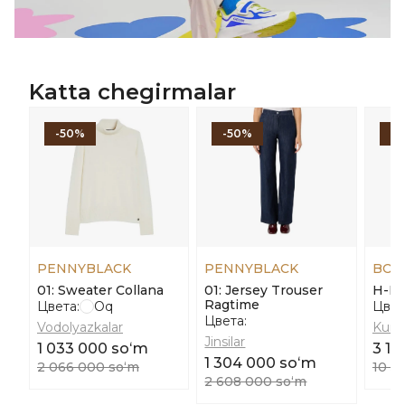
Katta chegirmalar
-50%
-50%
-
PENNYBLACK
PENNYBLACK
BOS
01: Sweater Collana
01: Jersey Trouser
H-H
Ragtime
Цвета:
Oq
Цвет
Цвета:
Vodolyazkalar
Kurtk
Jinsilar
1 033 000 soʻm
3 16
1 304 000 soʻm
2 066 000 soʻm
10 5
2 608 000 soʻm