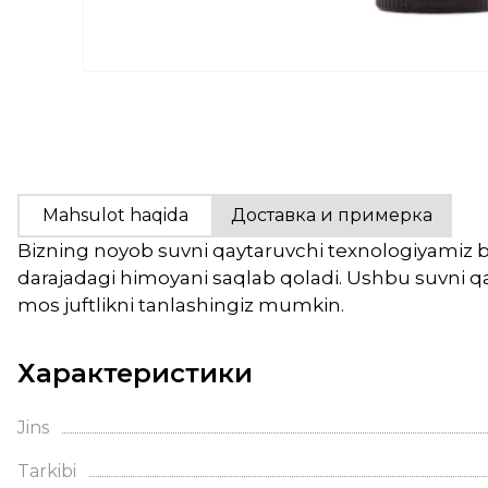
Mahsulot haqida
Доставка и примерка
Bizning noyob suvni qaytaruvchi texnologiyamiz bo
darajadagi himoyani saqlab qoladi. Ushbu suvni qa
mos juftlikni tanlashingiz mumkin.
Характеристики
Jins
Tarkibi