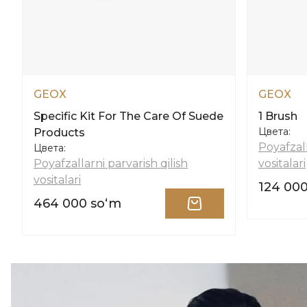
GEOX
GEOX
Specific Kit For The Care Of Suede
1 Brush
Цвета:
Products
Poyafzall
Цвета:
Poyafzallarni parvarish qilish
vositalari
vositalari
124 00
464 000 soʻm