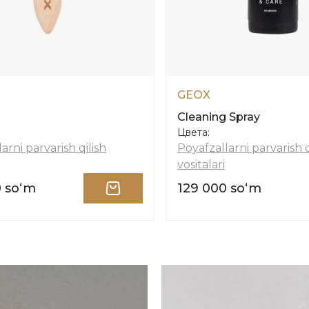
GEOX
Cleaning Spray
Цвета:
arni parvarish qilish
Poyafzallarni parvarish q
vositalari
0 soʻm
129 000 soʻm