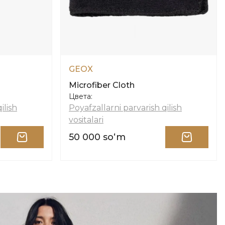
GEOX
Microfiber Cloth
Цвета:
ilish
Poyafzallarni parvarish qilish
vositalari
50 000 soʻm