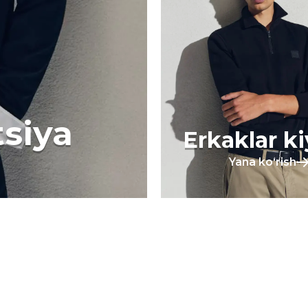
tsiya
Erkaklar k
Yana koʻrish