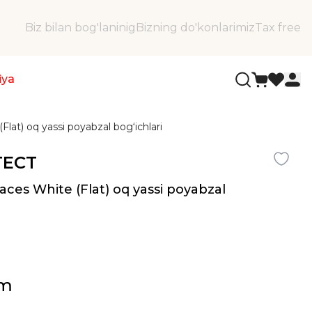
Biz bilan bog'laninig
Bizning do'konlarimiz
Tax free
iya
lat) oq yassi poyabzal bog‘ichlari
TECT
aces White (Flat) oq yassi poyabzal
ʻm