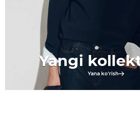
Yangi kollek
Yana koʻrish