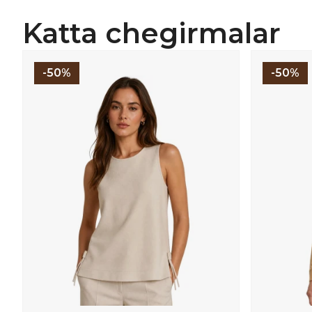
Katta chegirmalar
-50%
-50%