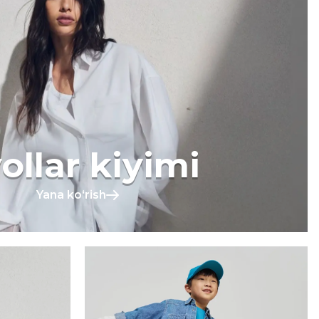
ollar kiyimi
Yana koʻrish