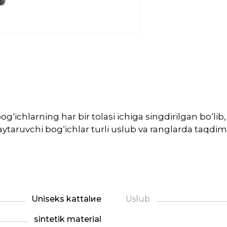
g‘ichlarning har bir tolasi ichiga singdirilgan bo‘l
ytaruvchi bog‘ichlar turli uslub va ranglarda taqdim
Uniseks kattalие
Uslub
sintetik material