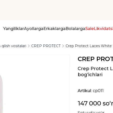
Yangiliklar
Ayollarga
Erkaklarga
Bolalarga
Sale
Likvidats
qilish vositalari
CREP PROTECT
Crep Protect Laces White (F
CREP PRO
Crep Protect L
bog‘ichlari
Artikul
: cp011
147 000 so
Sotuvda yoʻq