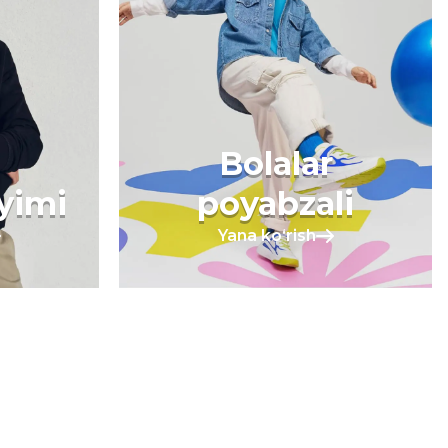
Bolalar
iyimi
poyabzali
Yana koʻrish