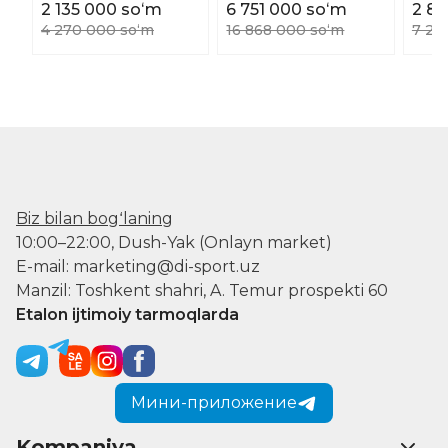
2 135 000 soʻm
6 751 000 soʻm
2 8
4 270 000 soʻm
16 868 000 soʻm
7 23
Biz bilan bogʻlaning
10:00–22:00, Dush-Yak (Onlayn market)
E-mail: marketing@di-sport.uz
Manzil: Toshkent shahri, A. Temur prospekti 60
Etalon ijtimoiy tarmoqlarda
Мини-приложение
Kompaniya