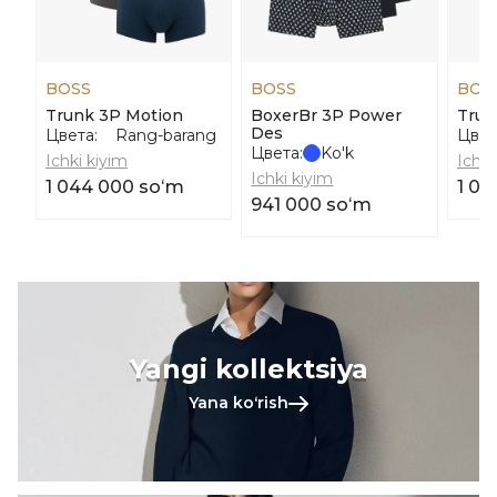
BOSS
BOSS
BOS
Trunk 3P Motion
BoxerBr 3P Power
Trun
Des
Цвета:
Rang-barang
Цвет
Цвета:
Ko'k
Ichki kiyim
Ichki
Ichki kiyim
1 044 000 soʻm
1 04
941 000 soʻm
Yangi kollektsiya
Yana koʻrish