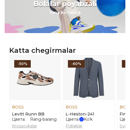
Bolalar poyabzali
Yana koʻrish
Katta chegirmalar
-50%
-60%
-
BOSS
BOSS
BOS
Levitt Runn BB
L-Heston-241
Finfi
Цвета:
Rang-barang
Цвета:
Ko'k
Цвет
Krossovkalar
Pidjaklar
Svite