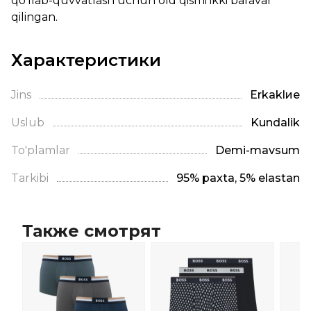
qo'llab-quvvatlash uchun old qismi ikki baravar
qilingan.
Характеристики
Jins
Erkaklие
Uslub
Kundalik
To'plamlar
Demi-mavsum
Tarkibi
95% paxta, 5% elastan
Также смотрят