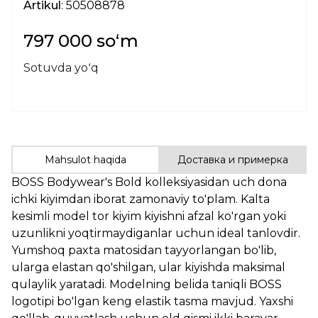
Artikul
: 50508878
797 000 soʻm
Sotuvda yoʻq
Mahsulot haqida
Доставка и примерка
BOSS Bodywear's Bold kolleksiyasidan uch dona
ichki kiyimdan iborat zamonaviy to'plam. Kalta
kesimli model tor kiyim kiyishni afzal ko'rgan yoki
uzunlikni yoqtirmaydiganlar uchun ideal tanlovdir.
Yumshoq paxta matosidan tayyorlangan bo'lib,
ularga elastan qo'shilgan, ular kiyishda maksimal
qulaylik yaratadi. Modelning belida taniqli BOSS
logotipi bo'lgan keng elastik tasma mavjud. Yaxshi