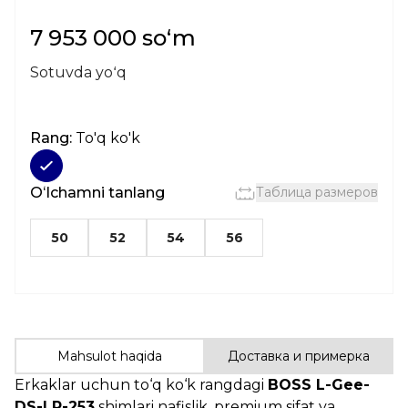
7 953 000 soʻm
Sotuvda yoʻq
Rang:
To'q ko'k
Oʻlchamni tanlang
Таблица размеров
50
52
54
56
Mahsulot haqida
Доставка и примерка
Erkaklar uchun to‘q ko‘k rangdagi
BOSS L-Gee-
DS-LP-253
shimlari nafislik, premium sifat va