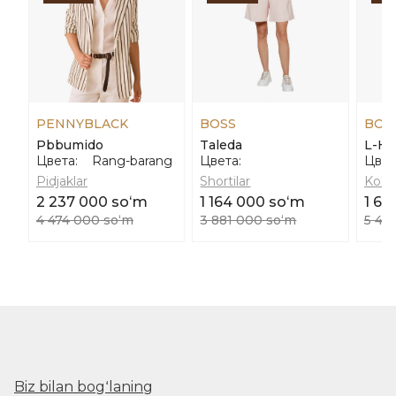
PENNYBLACK
BOSS
BOS
Pbbumido
Taleda
L-Ha
Цвета:
Rang-barang
Цвета:
Цвет
Pidjaklar
Shortilar
Ko'yl
2 237 000 soʻm
1 164 000 soʻm
1 62
4 474 000 soʻm
3 881 000 soʻm
5 41
Biz bilan bogʻlaning