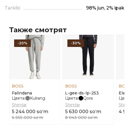
Tarkibi
98% jun, 2% ipak
Также смотрят
-20%
-30%
BOSS
BOSS
BOS
Falindana
L-gee-ds-lp-253
Elab
Цвета:
Kulrang
Цвета:
Qora
Цвет
Shimlar
Shimlar
Shim
5 244 000 soʻm
5 630 000 soʻm
4 96
6 555 000 soʻm
8 043 000 soʻm