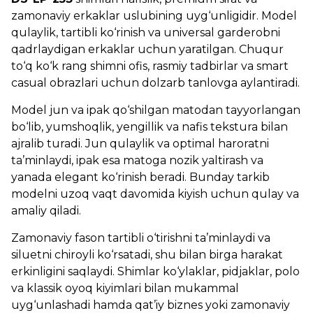
zamonaviy erkaklar uslubining uyg‘unligidir. Model
qulaylik, tartibli ko‘rinish va universal garderobni
qadrlaydigan erkaklar uchun yaratilgan. Chuqur
to‘q ko‘k rang shimni ofis, rasmiy tadbirlar va smart
casual obrazlari uchun dolzarb tanlovga aylantiradi.
Model jun va ipak qo‘shilgan matodan tayyorlangan
bo‘lib, yumshoqlik, yengillik va nafis tekstura bilan
ajralib turadi. Jun qulaylik va optimal haroratni
ta’minlaydi, ipak esa matoga nozik yaltirash va
yanada elegant ko‘rinish beradi. Bunday tarkib
modelni uzoq vaqt davomida kiyish uchun qulay va
amaliy qiladi.
Zamonaviy fason tartibli o‘tirishni ta’minlaydi va
siluetni chiroyli ko‘rsatadi, shu bilan birga harakat
erkinligini saqlaydi. Shimlar ko‘ylaklar, pidjaklar, polo
va klassik oyoq kiyimlari bilan mukammal
uyg‘unlashadi hamda qat’iy biznes yoki zamonaviy