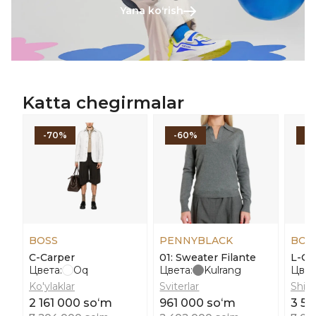
Yana koʻrish
Katta chegirmalar
-70%
-60%
-
BOSS
PENNYBLACK
BOS
C-Carper
01: Sweater Filante
L-Ge
Цвета:
Oq
Цвета:
Kulrang
Цвет
Ko'ylaklar
Sviterlar
Shim
2 161 000 soʻm
961 000 soʻm
3 50