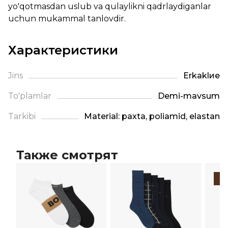
yo'qotmasdan uslub va qulaylikni qadrlaydiganlar
uchun mukammal tanlovdir.
Характеристики
Jins
Erkaklие
To'plamlar
Demi-mavsum
Tarkibi
Material: paxta, poliamid, elastan
Также смотрят
-