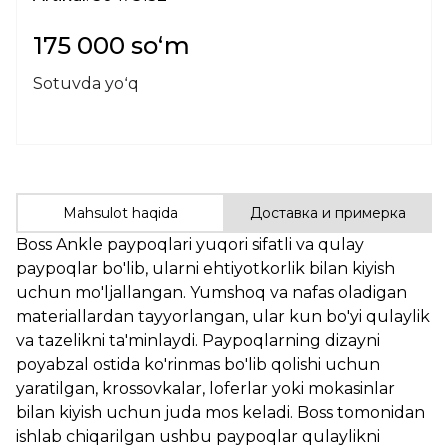
175 000 soʻm
Sotuvda yoʻq
Mahsulot haqida
Доставка и примерка
Boss Ankle paypoqlari yuqori sifatli va qulay
paypoqlar bo'lib, ularni ehtiyotkorlik bilan kiyish
uchun mo'ljallangan. Yumshoq va nafas oladigan
materiallardan tayyorlangan, ular kun bo'yi qulaylik
va tazelikni ta'minlaydi. Paypoqlarning dizayni
poyabzal ostida ko'rinmas bo'lib qolishi uchun
yaratilgan, krossovkalar, loferlar yoki mokasinlar
bilan kiyish uchun juda mos keladi. Boss tomonidan
ishlab chiqarilgan ushbu paypoqlar qulaylikni