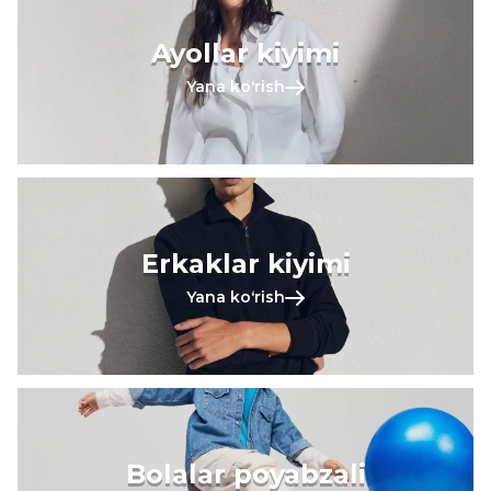
Ayollar kiyimi
Yana koʻrish
Erkaklar kiyimi
Yana koʻrish
Bolalar poyabzali