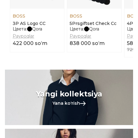
BOSS
BOSS
BOS
3P AS Logo CC
5Prsgiftset Check Cc
4Prs
Цвета:
Qora
Цвета:
Qora
Цвет
Paypoqlar
Paypoqlar
Payp
422 000 soʻm
838 000 soʻm
583
729 
Yangi kollektsiya
Yana koʻrish