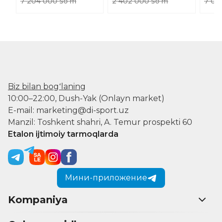
7 204 000 soʻm
2 402 000 soʻm
7 01
Biz bilan bogʻlaning
10:00–22:00, Dush-Yak (Onlayn market)
E-mail: marketing@di-sport.uz
Manzil: Toshkent shahri, A. Temur prospekti 60
Etalon ijtimoiy tarmoqlarda
Мини-приложение
Kompaniya