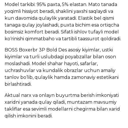
Model tarkibi: 95% paxta, 5% elastan. Mato tanada
yoqimli hissiyot beradi, shaklini yaxshi saqlaydi va
kun davomida qulaylik yaratadi. Elastik bel qismi
tanaga qulay joylashadi, puxta bichim esa ortiqcha
bosimsiz komfort beradi. Sifatli ishlov tufayli model
ko‘rinishi qimmatbaho va tartibli taassurot qoldiradi.
BOSS Boxerbr 3P Bold Des asosiy kiyimlar, ustki
kiyimlar va turli uslubdagi poyabzallar bilan oson
moslashadi. Model shahar hayoti, safarlar,
uchrashuvlar va kundalik obrazlar uchun amaliy
tanlov bo‘lib, qulaylik hamda zamonaviy estetikani
birlashtiradi.
Aktual narx va onlayn buyurtma berish imkoniyati
xaridni yanada qulay qiladi, muntazam mavsumiy
takliflar esa sevimli modellarni chegirma bilan xarid
qilish imkonini beradi.