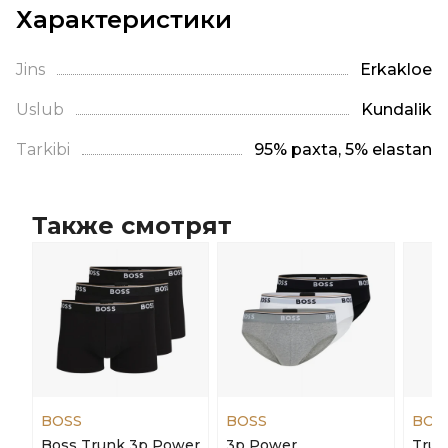
Характеристики
Jins
Erkaklое
Uslub
Kundalik
Tarkibi
95% paxta, 5% elastan
Также смотрят
BOSS
BOSS
BOS
Boss Trunk 3p Power
3p Power
Trun