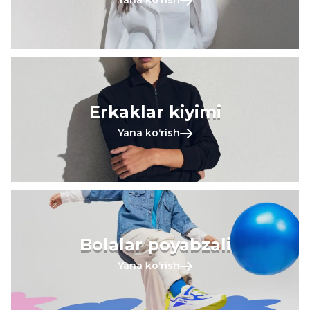
Yana koʻrish
Erkaklar kiyimi
Yana koʻrish
Bolalar poyabzali
Yana koʻrish