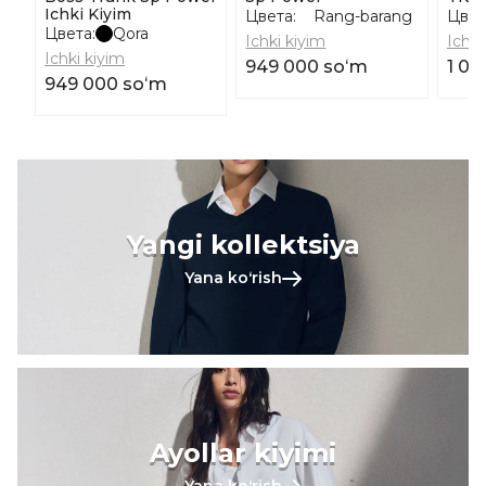
Ichki Kiyim
Цвета:
Rang-barang
Цвет
Цвета:
Qora
Ichki kiyim
Ichki
Ichki kiyim
949 000 soʻm
1 04
949 000 soʻm
Yangi kollektsiya
Yana koʻrish
Ayollar kiyimi