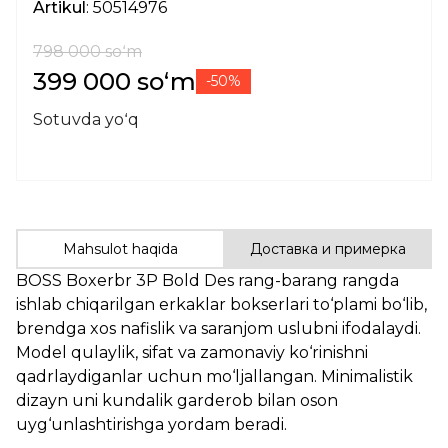
Artikul
: 50514976
798 000 soʻm
399 000 soʻm
-50%
Sotuvda yoʻq
Mahsulot haqida
Доставка и примерка
BOSS Boxerbr 3P Bold Des rang-barang rangda
ishlab chiqarilgan erkaklar bokserlari to‘plami bo‘lib,
brendga xos nafislik va saranjom uslubni ifodalaydi.
Model qulaylik, sifat va zamonaviy ko‘rinishni
qadrlaydiganlar uchun mo‘ljallangan. Minimalistik
dizayn uni kundalik garderob bilan oson
uyg‘unlashtirishga yordam beradi.