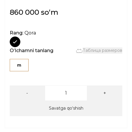
860 000 soʻm
Rang:
Qora
Oʻlchamni tanlang
Таблица размеров
m
-
+
Savatga qoʻshish