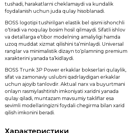
tushadi, harakatlarni cheklamaydi va kundalik
foydalanish uchun juda qulay hisoblanadi.
BOSS logotipi tushirilgan elastik bel qismi ishonchli
o‘tiradi va noqulay bosim hosil qilmaydi. Sifatli ishlov
va detallarga e’tibor modelning amaliyligi hamda
uzoq muddat xizmat qilishini ta’minlaydi. Universal
ranglar va minimalistik dizayn to‘plamning premium
xarakterini yanada ta’kidlaydi.
BOSS Trunk 3P Power erkaklar bokserlari qulaylik,
sifat va zamonaviy uslubni qadrlaydigan erkaklar
uchun ajoyib tanlovdir. Aktual narx va buyurtmani
onlayn rasmiylashtirish imkoniyati xaridni yanada
qulay qiladi, muntazam mavsumiy takliflar esa
sevimli modellaringizni foydali chegirma bilan xarid
qilish imkonini beradi.
Характеристики