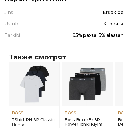
Jins
Erkaklое
Uslub
Kundalik
Tarkibi
95% paxta, 5% elastan
Также смотрят
BOSS
BOSS
BOS
TShirt RN 3P Classic
Boss BoxerBr 3P
Boxe
Power Ichki Kiyimi
Des
Цвета: