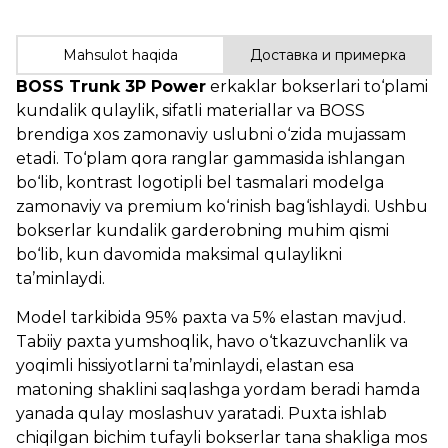
Mahsulot haqida
Доставка и примерка
BOSS Trunk 3P Power
erkaklar bokserlari to‘plami
kundalik qulaylik, sifatli materiallar va BOSS
brendiga xos zamonaviy uslubni o‘zida mujassam
etadi. To‘plam qora ranglar gammasida ishlangan
bo‘lib, kontrast logotipli bel tasmalari modelga
zamonaviy va premium ko‘rinish bag‘ishlaydi. Ushbu
bokserlar kundalik garderobning muhim qismi
bo‘lib, kun davomida maksimal qulaylikni
ta’minlaydi.
Model tarkibida 95% paxta va 5% elastan mavjud.
Tabiiy paxta yumshoqlik, havo o‘tkazuvchanlik va
yoqimli hissiyotlarni ta’minlaydi, elastan esa
matoning shaklini saqlashga yordam beradi hamda
yanada qulay moslashuv yaratadi. Puxta ishlab
chiqilgan bichim tufayli bokserlar tana shakliga mos