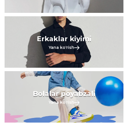
Erkaklar kiyimi
Yana koʻrish
Bolalar poyabzali
Yana koʻrish