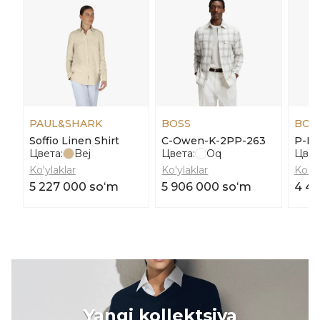
PAUL&SHARK
BOSS
BOS
Soffio Linen Shirt
C-Owen-K-2PP-263
P-Le
Цвета:
Bej
Цвета:
Oq
Цвет
Ko'ylaklar
Ko'ylaklar
Ko'yl
5 227 000 soʻm
5 906 000 soʻm
4 4
Yangi kollektsiya