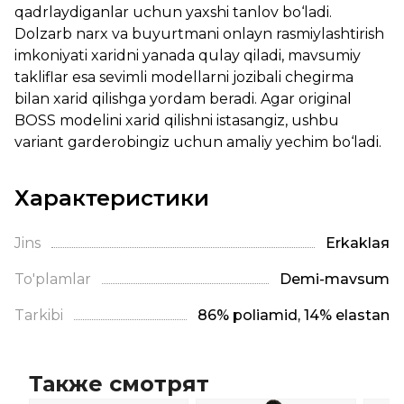
qadrlaydiganlar uchun yaxshi tanlov bo‘ladi.
Dolzarb narx va buyurtmani onlayn rasmiylashtirish
imkoniyati xaridni yanada qulay qiladi, mavsumiy
takliflar esa sevimli modellarni jozibali chegirma
bilan xarid qilishga yordam beradi. Agar original
BOSS modelini xarid qilishni istasangiz, ushbu
variant garderobingiz uchun amaliy yechim bo‘ladi.
Характеристики
Jins
Erkaklая
To'plamlar
Demi-mavsum
Tarkibi
86% poliamid, 14% elastan
Также смотрят