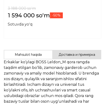
3 188 000 soʻm
1 594 000 soʻm
-50%
Sotuvda yoʻq
Mahsulot haqida
Доставка и примерка
Erkaklar ko‘ylagi BOSS Leldon_M qora rangda
taqdim etilgan bo‘lib, zamonaviy garderob uchun
zamonaviy va amaliy model hisoblanadi. U brendga
xos dizayn, qulaylik va saranjom ishlov sifatini
birlashtiradi. Ixcham dizayn va universal tus
ko‘ylakni ofis, ish uchrashuvlari va smart casual
uslubidagi obrazlar uchun mos qiladi. Qora rang
bazaviy tuslar bilan oson uyg‘unlashadi va har