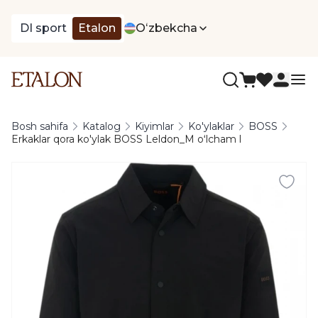
DI sport
Etalon
Oʻzbekcha
Bosh sahifa
Katalog
Kiyimlar
Ko'ylaklar
BOSS
Erkaklar qora ko'ylak BOSS Leldon_M oʻlcham l