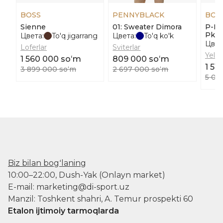
BOSS
PENNYBLACK
BOS
Sienne
01: Sweater Dimora
P-Ha
Pk2
Цвета:
To'q jigarrang
Цвета:
To'q ko'k
Цвет
Loferlar
Sviterlar
Yelek
1 560 000 soʻm
809 000 soʻm
1 51
3 899 000 soʻm
2 697 000 soʻm
5 06
Biz bilan bogʻlaning
10:00–22:00, Dush-Yak (Onlayn market)
E-mail: marketing@di-sport.uz
Manzil: Toshkent shahri, A. Temur prospekti 60
Etalon ijtimoiy tarmoqlarda