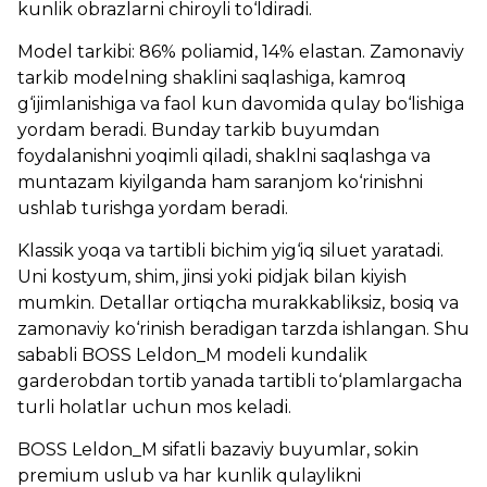
kunlik obrazlarni chiroyli to‘ldiradi.
Model tarkibi: 86% poliamid, 14% elastan. Zamonaviy
tarkib modelning shaklini saqlashiga, kamroq
g‘ijimlanishiga va faol kun davomida qulay bo‘lishiga
yordam beradi. Bunday tarkib buyumdan
foydalanishni yoqimli qiladi, shaklni saqlashga va
muntazam kiyilganda ham saranjom ko‘rinishni
ushlab turishga yordam beradi.
Klassik yoqa va tartibli bichim yig‘iq siluet yaratadi.
Uni kostyum, shim, jinsi yoki pidjak bilan kiyish
mumkin. Detallar ortiqcha murakkabliksiz, bosiq va
zamonaviy ko‘rinish beradigan tarzda ishlangan. Shu
sababli BOSS Leldon_M modeli kundalik
garderobdan tortib yanada tartibli to‘plamlargacha
turli holatlar uchun mos keladi.
BOSS Leldon_M sifatli bazaviy buyumlar, sokin
premium uslub va har kunlik qulaylikni