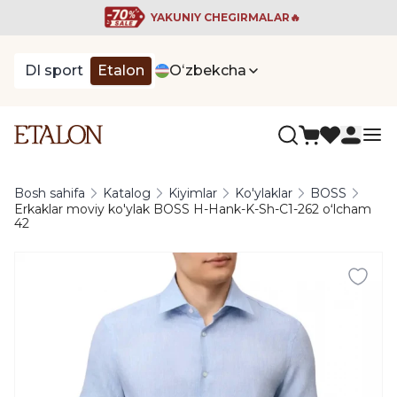
YAKUNIY CHEGIRMALAR🔥
DI sport
Etalon
Oʻzbekcha
Bosh sahifa
Katalog
Kiyimlar
Ko'ylaklar
BOSS
Erkaklar moviy ko'ylak BOSS H-Hank-K-Sh-C1-262 oʻlcham
42