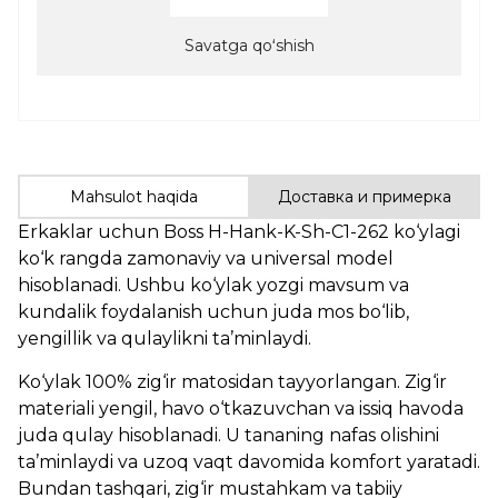
Savatga qoʻshish
Mahsulot haqida
Доставка и примерка
Erkaklar uchun Boss H-Hank-K-Sh-C1-262 ko‘ylagi
ko‘k rangda zamonaviy va universal model
hisoblanadi. Ushbu ko‘ylak yozgi mavsum va
kundalik foydalanish uchun juda mos bo‘lib,
yengillik va qulaylikni ta’minlaydi.
Ko‘ylak 100% zig‘ir matosidan tayyorlangan. Zig‘ir
materiali yengil, havo o‘tkazuvchan va issiq havoda
juda qulay hisoblanadi. U tananing nafas olishini
ta’minlaydi va uzoq vaqt davomida komfort yaratadi.
Bundan tashqari, zig‘ir mustahkam va tabiiy