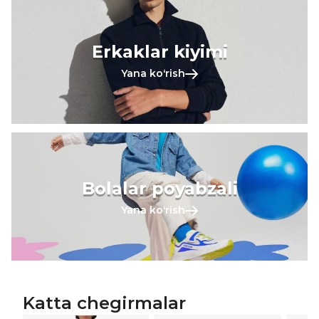
Erkaklar kiyimi
Yana koʻrish
Bolalar poyabzali
Yana koʻrish
Katta chegirmalar