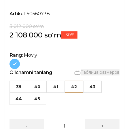
Artikul
: 50560738
3 012 000 soʻm
2 108 000 soʻm
-30%
Rang:
Moviy
Oʻlchamni tanlang
Таблица размеров
39
40
41
42
43
44
45
-
+