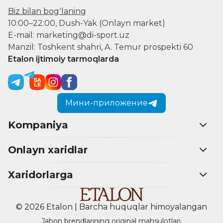
Biz bilan bogʻlaning
10:00–22:00, Dush-Yak (Onlayn market)
E-mail: marketing@di-sport.uz
Manzil: Toshkent shahri, A. Temur prospekti 60
Etalon ijtimoiy tarmoqlarda
Мини-приложение
Kompaniya
Onlayn xaridlar
Xaridorlarga
© 2026 Etalon | Barcha huquqlar himoyalangan
Jahon brendlarining original mahsulotlari.