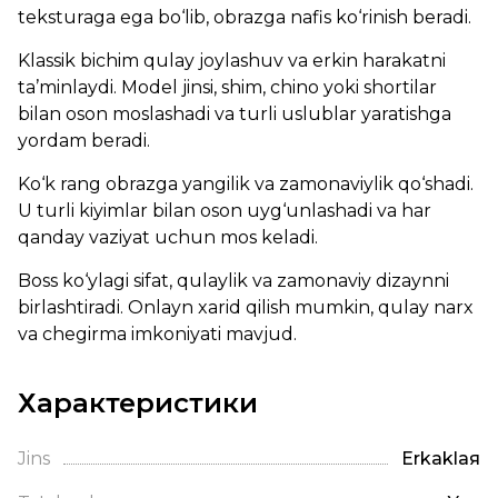
teksturaga ega bo‘lib, obrazga nafis ko‘rinish beradi.
Klassik bichim qulay joylashuv va erkin harakatni
ta’minlaydi. Model jinsi, shim, chino yoki shortilar
bilan oson moslashadi va turli uslublar yaratishga
yordam beradi.
Ko‘k rang obrazga yangilik va zamonaviylik qo‘shadi.
U turli kiyimlar bilan oson uyg‘unlashadi va har
qanday vaziyat uchun mos keladi.
Boss ko‘ylagi sifat, qulaylik va zamonaviy dizaynni
birlashtiradi. Onlayn xarid qilish mumkin, qulay narx
va chegirma imkoniyati mavjud.
Характеристики
Jins
Erkaklая