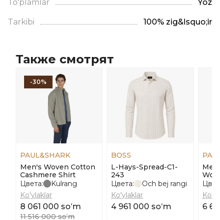
To'plamlar
Yoz
Tarkibi
100% zig&lsquo;ir
Также смотрят
-30%
PAUL&SHARK
BOSS
PAU
Men's Woven Cotton
L-Hays-Spread-C1-
Men'
Cashmere Shirt
243
Wool
Цвета:
Kulrang
Цвета:
Och bej rangi
Цвет
Ko'ylaklar
Ko'ylaklar
Ko'yl
8 061 000 soʻm
4 961 000 soʻm
6 6
11 516 000 soʻm