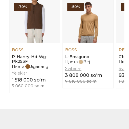
-70%
-50%
-
BOSS
BOSS
PEN
P-Hanry-Hd-Wg-
L-Emaguno
01: T
Pk253F
Цвета:
Bej
Цвет
Цвета:
Jigarrang
Sviterlar
Svits
Yeleklar
3 808 000 soʻm
930
1 518 000 soʻm
7 616 000 soʻm
1 86
5 060 000 soʻm