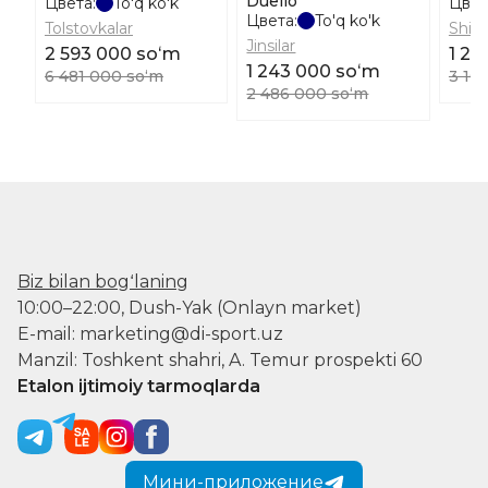
Duello
Цвета:
To'q ko'k
Цвет
Цвета:
To'q ko'k
Tolstovkalar
Shim
Jinsilar
2 593 000 soʻm
1 24
1 243 000 soʻm
6 481 000 soʻm
3 10
2 486 000 soʻm
Biz bilan bogʻlaning
10:00–22:00, Dush-Yak (Onlayn market)
E-mail: marketing@di-sport.uz
Manzil: Toshkent shahri, A. Temur prospekti 60
Etalon ijtimoiy tarmoqlarda
Мини-приложение