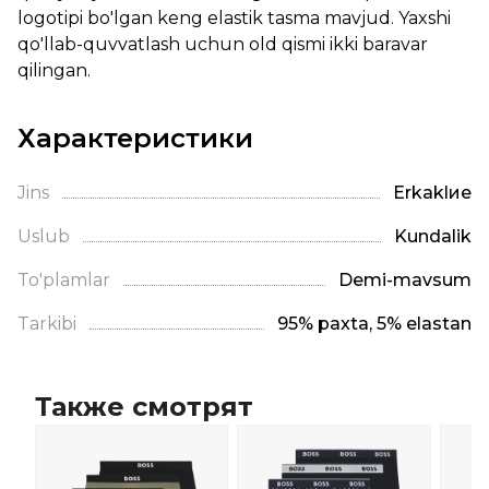
logotipi bo'lgan keng elastik tasma mavjud. Yaxshi
qo'llab-quvvatlash uchun old qismi ikki baravar
qilingan.
Характеристики
Jins
Erkaklие
Uslub
Kundalik
To'plamlar
Demi-mavsum
Tarkibi
95% paxta, 5% elastan
Также смотрят