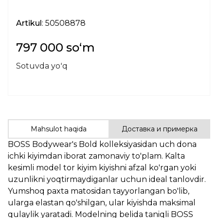
Artikul
: 50508878
797 000 soʻm
Sotuvda yoʻq
Mahsulot haqida
Доставка и примерка
BOSS Bodywear's Bold kolleksiyasidan uch dona
ichki kiyimdan iborat zamonaviy to'plam. Kalta
kesimli model tor kiyim kiyishni afzal ko'rgan yoki
uzunlikni yoqtirmaydiganlar uchun ideal tanlovdir.
Yumshoq paxta matosidan tayyorlangan bo'lib,
ularga elastan qo'shilgan, ular kiyishda maksimal
qulaylik yaratadi. Modelning belida taniqli BOSS