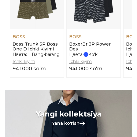
BOSS
BOSS
BOS
Boss Trunk 3P Boss
BoxerBr 3P Power
Boss
One D Ichki Kiyimi
Des
Ichk
Цвета:
Rang-barang
Цвета:
Ko'k
Цвет
Ichki kiyim
Ichki kiyim
Ichki
941 000 soʻm
941 000 soʻm
949
Yangi kollektsiya
Yana koʻrish