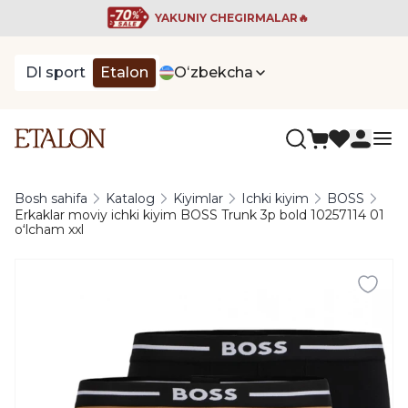
YAKUNIY CHEGIRMALAR🔥
DI sport
Etalon
Oʻzbekcha
Bosh sahifa
Katalog
Kiyimlar
Ichki kiyim
BOSS
Erkaklar moviy ichki kiyim BOSS Trunk 3p bold 10257114 01
oʻlcham xxl