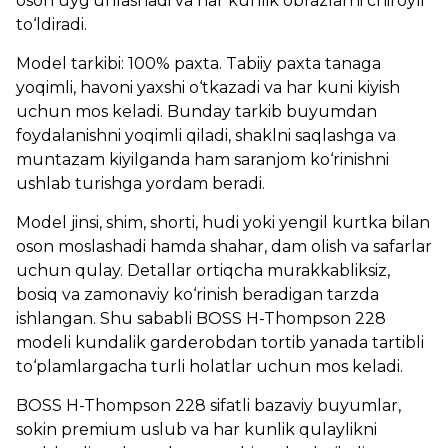
oson uyg‘unlashadi va har kunlik obrazlarni chiroyli
to‘ldiradi.
Model tarkibi: 100% paxta. Tabiiy paxta tanaga
yoqimli, havoni yaxshi o‘tkazadi va har kuni kiyish
uchun mos keladi. Bunday tarkib buyumdan
foydalanishni yoqimli qiladi, shaklni saqlashga va
muntazam kiyilganda ham saranjom ko‘rinishni
ushlab turishga yordam beradi.
Model jinsi, shim, shorti, hudi yoki yengil kurtka bilan
oson moslashadi hamda shahar, dam olish va safarlar
uchun qulay. Detallar ortiqcha murakkabliksiz,
bosiq va zamonaviy ko‘rinish beradigan tarzda
ishlangan. Shu sababli BOSS H-Thompson 228
modeli kundalik garderobdan tortib yanada tartibli
to‘plamlargacha turli holatlar uchun mos keladi.
BOSS H-Thompson 228 sifatli bazaviy buyumlar,
sokin premium uslub va har kunlik qulaylikni