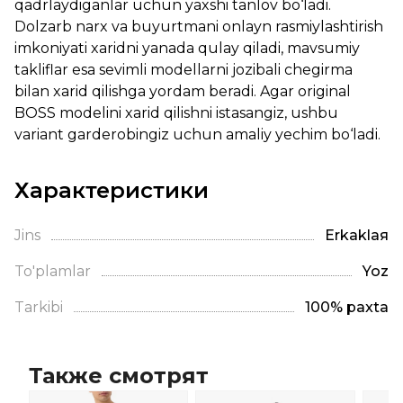
qadrlaydiganlar uchun yaxshi tanlov bo‘ladi.
Dolzarb narx va buyurtmani onlayn rasmiylashtirish
imkoniyati xaridni yanada qulay qiladi, mavsumiy
takliflar esa sevimli modellarni jozibali chegirma
bilan xarid qilishga yordam beradi. Agar original
BOSS modelini xarid qilishni istasangiz, ushbu
variant garderobingiz uchun amaliy yechim bo‘ladi.
Характеристики
Jins
Erkaklая
To'plamlar
Yoz
Tarkibi
100% paxta
Также смотрят