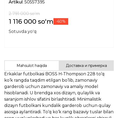
Artikul
: 50557395
2 791 000 soʻm
1 116 000 soʻm
-60%
Sotuvda yoʻq
Mahsulot haqida
Доставка и примерка
Erkaklar futbolkasi BOSS H-Thompson 228 to‘q
ko‘k rangda taqdim etilgan bo‘lib, zamonaviy
garderob uchun zamonaviy va amaliy model
hisoblanadi. U brendga xos dizayn, qulaylik va
saranjom ishlov sifatini birlashtiradi. Minimalistik
dizayn futbolkani kundalik garderob uchun qulay
asosga aylantiradi. To‘q ko‘k rang bazaviy tuslar bilan