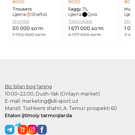
BOSS
BOSS
BOS
Trousers
Saggy TL
Hurl
Цвета:
Shaftoli
Цвета:
Qora
Цвет
Shortilar
Tolstovkalar
Shim
511 000 soʻm
1 671 000 soʻm
1 02
1 703 000 soʻm
4 177 000 soʻm
3 40
Biz bilan bogʻlaning
10:00–22:00, Dush-Yak (Onlayn market)
E-mail: marketing@di-sport.uz
Manzil: Toshkent shahri, A. Temur prospekti 60
Etalon ijtimoiy tarmoqlarda