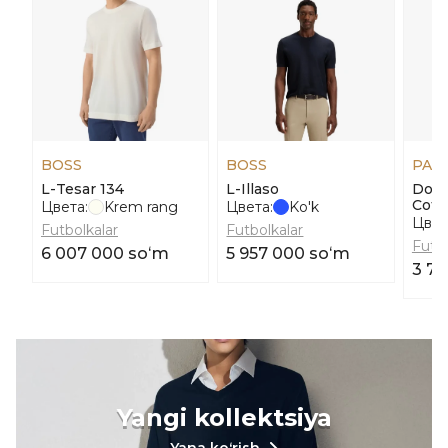
BOSS
BOSS
PAU
L-Tesar 134
L-Illaso
Doub
Cott
Цвета:
Krem rang
Цвета:
Ko'k
Цвет
Futbolkalar
Futbolkalar
Futbo
6 007 000 soʻm
5 957 000 soʻm
3 74
Yangi kollektsiya