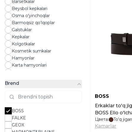
Barsetkalar
Beysbol kepkalari
Osma o'yinchoqlar
Barmoqsiz qo‘lqoplar
Galstuklar
Kepkalar
Kolgotkalar
Kosmetik sumkalar
Hamyonlar
Karta hamyonlari
Paypoqlar
Quyosh ko‘zoynaklari
Brend
Panamalar
Atirlar
BOSS
Qo'lqoplar
Erkaklar to'q j
Ro‘mollar
BOSS
BOSS Elio o'lc
Sochiqlar
FALKE
Цвета:
To'q jiga
Kamarlar
GEOX
Kamarlar
Ryukzaklar
HARMONT&BLAINE