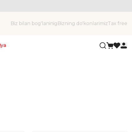
Biz bilan bog'laninig
Bizning do'konlarimiz
Tax free
iya