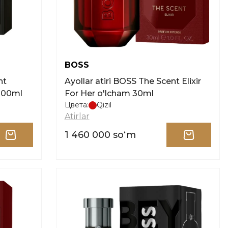
BOSS
Ayollar atiri BOSS The Scent Elixir
100ml
For Her o'lcham 30ml
Цвета:
Qizil
Atirlar
1 460 000 soʻm