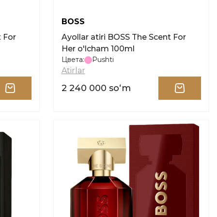
BOSS
Ayollar atiri BOSS The Scent For
Her o'lcham 100ml
Цвета:
Pushti
Atirlar
2 240 000 soʻm