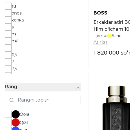
tu
BOSS
onesi
кепка
Erkaklar atiri BOSS The Scent For
s
Him o'lcham 1
m
Цвета:
Sariq
m/l
Atirlar
l
1 820 000 so
6,5
7
7,5
8
8,5
Rang
9
9,5
30ml
35-38
Qora
36-42
Qizil
37-38