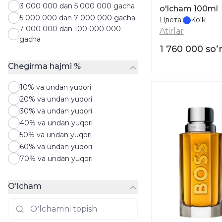
3 000 000 dan 5 000 000 gacha
o'lcham 100ml
5 000 000 dan 7 000 000 gacha
Цвета:
Ko'k
7 000 000 dan 100 000 000
Atirlar
gacha
1 760 000 so
Chegirma hajmi %
10% va undan yuqori
20% va undan yuqori
30% va undan yuqori
40% va undan yuqori
50% va undan yuqori
60% va undan yuqori
70% va undan yuqori
Oʻlcham