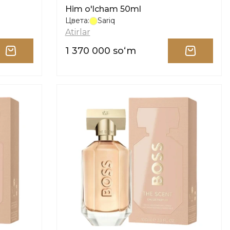
Him o'lcham 50ml
Цвета:
Sariq
Atirlar
1 370 000 soʻm