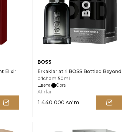
BOSS
Erkaklar atiri BOSS Bottled Beyond
o'lcham 50ml
Цвета:
Qora
Atirlar
1 440 000 soʻm