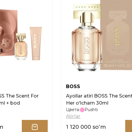
BOSS
Ayollar atiri BOSS The Scent For
ml + bod
Her o'lcham 30ml
Цвета:
Pushti
Atirlar
ʻm
1 120 000 soʻm