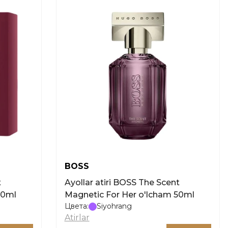
BOSS
Ayollar atiri BOSS The Scent
30ml
Magnetic For Her o'lcham 50ml
Цвета:
Siyohrang
Atirlar